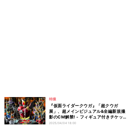
特撮
『仮面ライダークウガ』「超クウガ
展」、超メインビジュアル&全編新規撮
影のCM解禁! - フィギュア付きチケット
も発売開始
2025/04/04 18:00