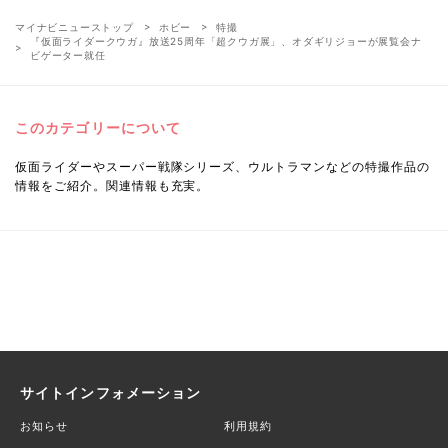
マイナビニューストップ
ホビー
特撮
『仮面ライダークウガ』放送25周年「超クウガ展」、オダギリジョーが展覧会ナ
ビゲーター就任
このカテゴリーについて
仮面ライダーやスーパー戦隊シリーズ、ウルトラマンなどの特撮作品の
情報をご紹介。関連情報も充実。
サイトインフォメーション
お知らせ
利用規約