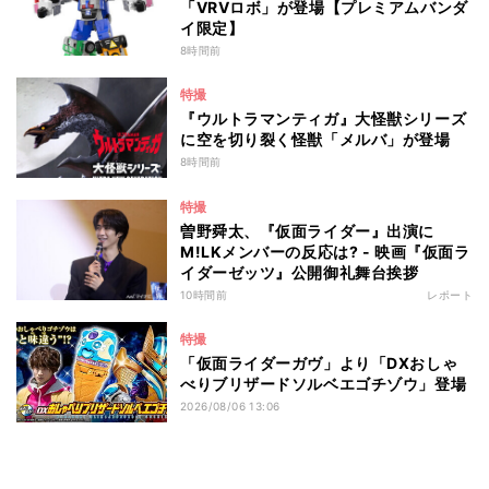
「VRVロボ」が登場【プレミアムバンダ
イ限定】
8時間前
特撮
『ウルトラマンティガ』大怪獣シリーズ
に空を切り裂く怪獣「メルバ」が登場
8時間前
特撮
曽野舜太、『仮面ライダー』出演に
M!LKメンバーの反応は? - 映画『仮面ラ
イダーゼッツ』公開御礼舞台挨拶
10時間前
レポート
特撮
「仮面ライダーガヴ」より「DXおしゃ
べりブリザードソルベエゴチゾウ」登場
2026/08/06 13:06