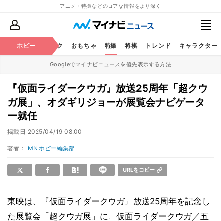
アニメ・特撮などのコアな情報をより深く
ニメ
鉄道
ホビー
コミック
おもちゃ
特撮
将棋
トレンド
キャラクター
Googleでマイナビニュースを優先表示する方法
『仮面ライダークウガ』放送25周年「超クウ
ガ展」、オダギリジョーが展覧会ナビゲータ
ー就任
掲載日
2025/04/19 08:00
著者：
MN ホビー編集部
URLをコピー
東映は、『仮面ライダークウガ』放送25周年を記念し
た展覧会「超クウガ展」に、仮面ライダークウガ／五