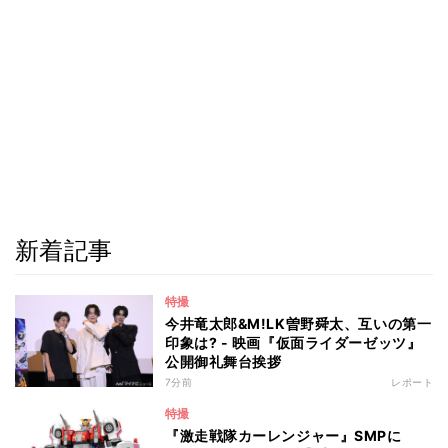
新着記事
特撮
今井竜太郎&M!LK曽野舜太、互いの第一
印象は? - 映画『仮面ライダーゼッツ』
公開御礼舞台挨拶
7分前
レポート
特撮
『激走戦隊カーレンジャー』SMPに