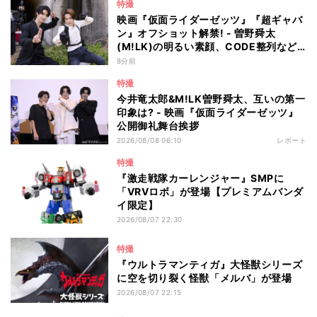
特撮
映画『仮面ライダーゼッツ』『超ギャバ
ン』オフショット解禁! - 曽野舜太
(M!LK)の明るい素顔、CODE整列など
ギャップ満載!
8分前
特撮
今井竜太郎&M!LK曽野舜太、互いの第一
印象は? - 映画『仮面ライダーゼッツ』
公開御礼舞台挨拶
2026/08/08 06:10
レポート
特撮
『激走戦隊カーレンジャー』SMPに
「VRVロボ」が登場【プレミアムバンダ
イ限定】
2026/08/07 22:30
特撮
『ウルトラマンティガ』大怪獣シリーズ
に空を切り裂く怪獣「メルバ」が登場
2026/08/07 22:15