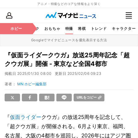
アニメ・特撮などのコアな情報をより深く
ニメ
鉄道
ホビー
コミック
おもちゃ
特撮
将棋
トレンド
キャラクター
Googleでマイナビニュースを優先表示する方法
『仮面ライダークウガ』放送25周年記念「超
クウガ展」開催 - 東京など全国4都市
掲載日
2025/01/30 08:00
更新日
2025/02/06 09:23
著者：
MN ホビー編集部
URLをコピー
『
仮面ライダー
クウガ』の放送25周年を記念して、
「超クウガ展」が開催される。6月より東京、福岡、
名古屋、大阪の4都市を巡回し、2026年にはアジア圏