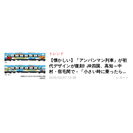
トレンド
【懐かしい】「アンパンマン列車」が初
代デザインが復刻! JR四国、高知～中
村・宿毛間で - 「小さい時に乗ったらし
い」「これは見に行きたい」と話題に
2025/02/07 10:39
レポート