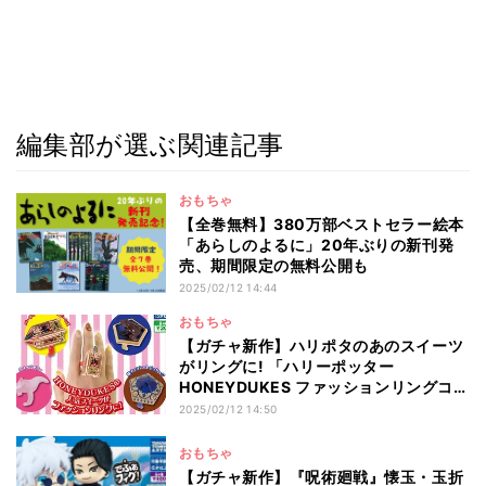
編集部が選ぶ関連記事
おもちゃ
【全巻無料】380万部ベストセラー絵本
「あらしのよるに」20年ぶりの新刊発
売、期間限定の無料公開も
2025/02/12 14:44
おもちゃ
【ガチャ新作】ハリポタのあのスイーツ
がリングに! 「ハリーポッター
HONEYDUKES ファッションリングコレ
クション」
2025/02/12 14:50
おもちゃ
【ガチャ新作】『呪術廻戦』懐玉・玉折