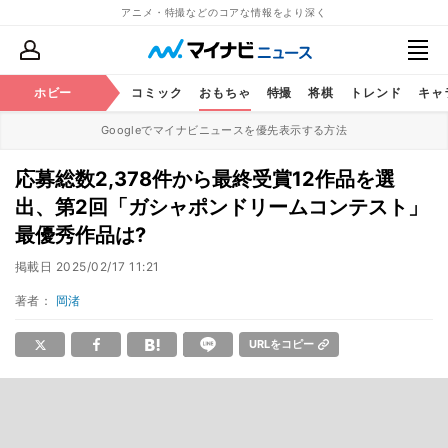
アニメ・特撮などのコアな情報をより深く
アニメ
ホビー
鉄道
コミック
おもちゃ
特撮
将棋
トレンド
キャ
Googleでマイナビニュースを優先表示する方法
応募総数2,378件から最終受賞12作品を選
出、第2回「ガシャポンドリームコンテスト」
最優秀作品は?
掲載日
2025/02/17 11:21
著者：
岡渚
URLをコピー