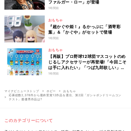
ファルガー・ロー」が登場
1時間前
おもちゃ
『超かぐや姫！』るかっぷに「酒寄彩
葉」＆「かぐや」がセットで登場
1時間前
おもちゃ
【再販】プロ野球12球団マスコットのめ
じるしアクセサリーが再登場!「今回こそ
は手に入れたい」「つば九郎欲しい」と
話題
1時間前
マイナビニューストップ
ホビー
おもちゃ
応募総数2,378件から最終受賞12作品を選出、第2回「ガシャポンドリームコン
テスト」最優秀作品は?
このカテゴリーについて