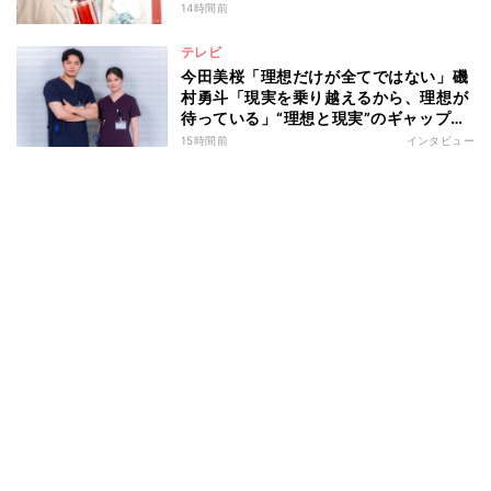
14時間前
テレビ
今田美桜「理想だけが全てではない」磯
村勇斗「現実を乗り越えるから、理想が
待っている」“理想と現実”のギャップに
悩む人へ 第一線で活躍する俳優2人の
15時間前
インタビュー
向き合い方とは