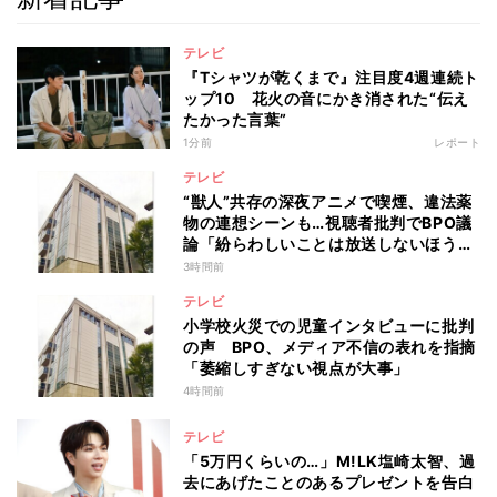
テレビ
『Tシャツが乾くまで』注目度4週連続ト
ップ10 花火の音にかき消された“伝え
たかった言葉”
1分前
レポート
テレビ
“獣人”共存の深夜アニメで喫煙、違法薬
物の連想シーンも…視聴者批判でBPO議
論「紛らわしいことは放送しないほう
が」
3時間前
テレビ
小学校火災での児童インタビューに批判
の声 BPO、メディア不信の表れを指摘
「萎縮しすぎない視点が大事」
4時間前
テレビ
「5万円くらいの…」M!LK塩崎太智、過
去にあげたことのあるプレゼントを告白