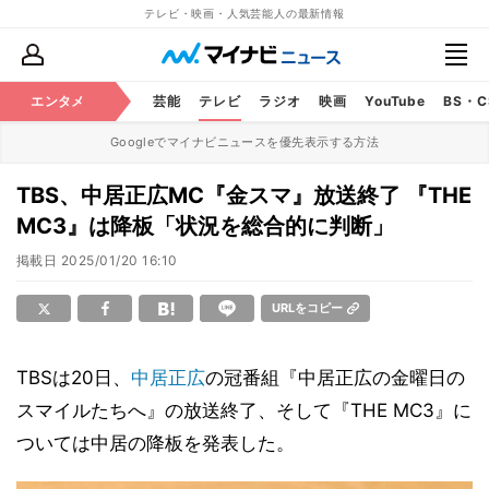
テレビ・映画・人気芸能人の最新情報
エンタメ
芸能
テレビ
ラジオ
映画
YouTube
BS・
Googleでマイナビニュースを優先表示する方法
TBS、中居正広MC『金スマ』放送終了 『THE
MC3』は降板「状況を総合的に判断」
掲載日
2025/01/20 16:10
URLをコピー
TBSは20日、
中居正広
の冠番組『中居正広の金曜日の
スマイルたちへ』の放送終了、そして『THE MC3』に
ついては中居の降板を発表した。