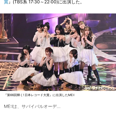
賞
』(TBS系 17:30～22:00)に出演した。
『第66回輝く! 日本レコード大賞』に出演したME:I
ME:Iは、サバイバルオーデ...