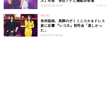
大』司会 安住アナと腕組み登場
2024/12/30 20:27
レポート
テレビ
有村架純、美脚のぞくミニスカ＆ドレス
姿に反響 『レコ大』初司会「楽しかっ
た」
2022/12/31 06:00