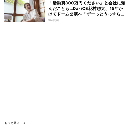
「活動費300万円ください」と会社に頼
んだことも…Da-iCE花村想太、15年か
けてドーム公演へ「ずーっとうっすらや
けど右肩上がり続けられていた」
9時間前
もっと見る