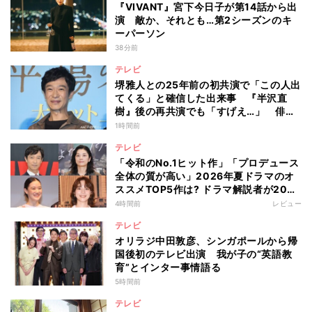
『VIVANT』宮下今日子が第14話から出
演 敵か、それとも…第2シーズンのキ
ーパーソン
38分前
テレビ
堺雅人との25年前の初共演で「この人出
てくる」と確信した出来事 『半沢直
樹』後の再共演でも「すげえ…」 俳優
としての“初体験”を阿部寛が告白
1時間前
テレビ
「令和のNo.1ヒット作」「プロデュース
全体の質が高い」2026年夏ドラマのオ
ススメTOP5作は? ドラマ解説者が20作
の傾向を“視聴率無視”で徹底分析
4時間前
レビュー
テレビ
オリラジ中田敦彦、シンガポールから帰
国後初のテレビ出演 我が子の“英語教
育”とインター事情語る
5時間前
テレビ