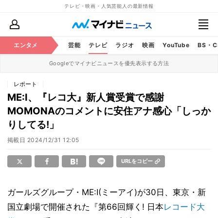
テレビ・映画・人気芸能人の最新情報
エンタメ
芸能
テレビ
ラジオ
映画
YouTube
BS・
Googleでマイナビニュースを優先表示する方法
レポート
ME:I、『レコ大』新人賞受賞で感謝
MOMONAのコメントに安住アナ感心「しっか
りしてる!」
掲載日
2024/12/31 12:05
URLをコピー
ガールズグループ・ME:I(ミーアイ)が30日、東京・新
国立劇場で開催された『第66回輝く! 日本
レコード大