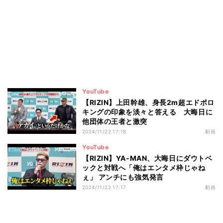
YouTube
【RIZIN】上田幹雄、身長2m超エドポロ
キングの印象を淡々と答える 大晦日に
他団体の王者と激突
2024/11/22 17:18
動画
YouTube
【RIZIN】YA-MAN、大晦日にダウトベ
ックと対戦へ「俺はエンタメ枠じゃね
ぇ」 アンチにも強気発言
2024/11/22 17:17
動画