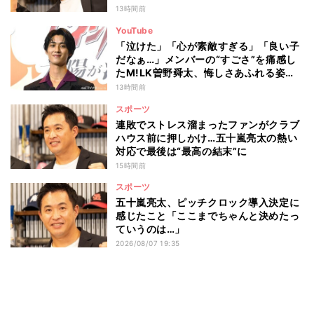
13時間前
YouTube
「泣けた」「心が素敵すぎる」「良い子
だなぁ…」メンバーの“すごさ”を痛感し
たM!LK曽野舜太、悔しさあふれる姿に
ファン感動
13時間前
スポーツ
連敗でストレス溜まったファンがクラブ
ハウス前に押しかけ…五十嵐亮太の熱い
対応で最後は“最高の結末”に
15時間前
スポーツ
五十嵐亮太、ピッチクロック導入決定に
感じたこと「ここまでちゃんと決めたっ
ていうのは…」
2026/08/07 19:35