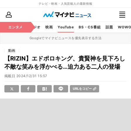
テレビ・映画・人気芸能人の最新情報
芸能
エンタメ
テレビ
ラジオ
映画
YouTube
BS・CS番組
話題
WOW
Googleでマイナビニュースを優先表示する方法
動画
【RIZIN】エドポロキング、貴賢神を見下ろし
不敵な笑みを浮かべる…迫力ある二人の登場
掲載日
2024/12/31 15:57
URLをコピー