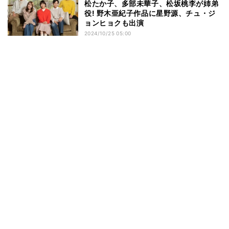
松たか子、多部未華子、松坂桃李が姉弟
役! 野木亜紀子作品に星野源、チュ・ジ
ョンヒョクも出演
2024/10/25 05:00