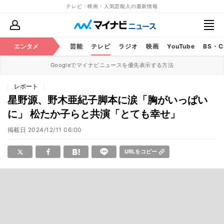
テレビ・映画・人気芸能人の最新情報
エンタメ
芸能
テレビ
ラジオ
映画
YouTube
BS・
Googleでマイナビニュースを優先表示する方法
レポート
星野源、野木亜紀子脚本に涙「胸がいっぱい
に」 松たか子らと共演「とても幸せ」
掲載日
2024/12/11 06:00
URLをコピー