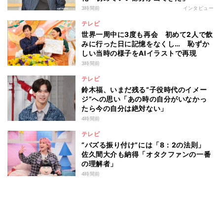
3時間前
インタビュー
テレビ
世界一周中に3度も再会 初めて2人で飲
みに行った日に記憶をなくし… 恥ずか
しい当時の様子をAIイラストで再現
3時間前
テレビ
鈴木福、いまだ残る“子役時代のイメー
ジ”への思い「あの時の自分がいなかっ
たら今の自分は絶対ない」
4時間前
テレビ
“バズる振り付け”には「8：2の法則」
佐久間大介も納得「オタクファンの一番
の理解者」
4時間前