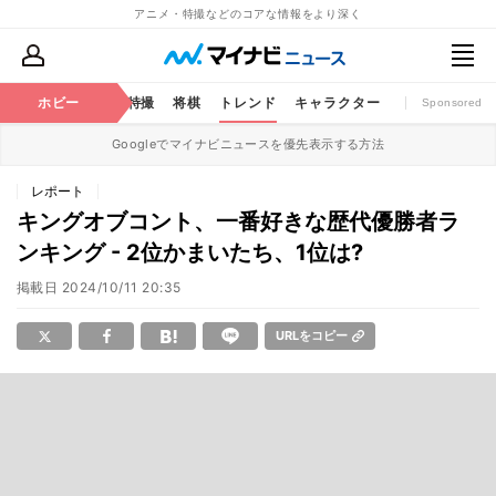
アニメ・特撮などのコアな情報をより深く
ミック
ホビー
おもちゃ
特撮
将棋
トレンド
キャラクター
Sponsored
Googleでマイナビニュースを優先表示する方法
レポート
キングオブコント、一番好きな歴代優勝者ラ
ンキング - 2位かまいたち、1位は?
掲載日
2024/10/11 20:35
URLをコピー