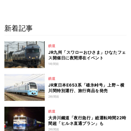
新着記事
鉄道
JR九州「スワローおひさま」ひなたフェ
ス開催日に夜間滞在イベント
1時間前
鉄道
JR東日本E653系「碓氷峠号」上野～横
川間特別運行、旅行商品を発売
2時間前
鉄道
大井川鐵道「夜行急行」総運転時間22時
間超「ヒルネ直通プラン」も
2時間前