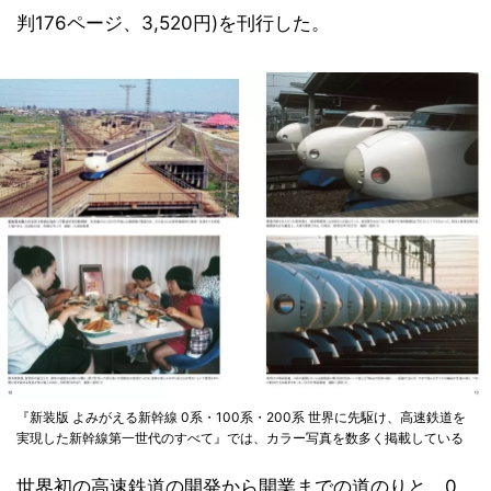
判176ページ、3,520円)を刊行した。
『新装版 よみがえる新幹線 0系・100系・200系 世界に先駆け、高速鉄道を
実現した新幹線第一世代のすべて』では、カラー写真を数多く掲載している
世界初の高速鉄道の開発から開業までの道のりと、0