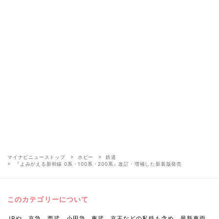
マイナビニューストップ
ホビー
鉄道
『よみがえる新幹線 0系・100系・200系』改訂・増補した新装版発売
このカテゴリーについて
JRや、京急、西武、小田急、東武、京王などの私鉄も含め、最新車両