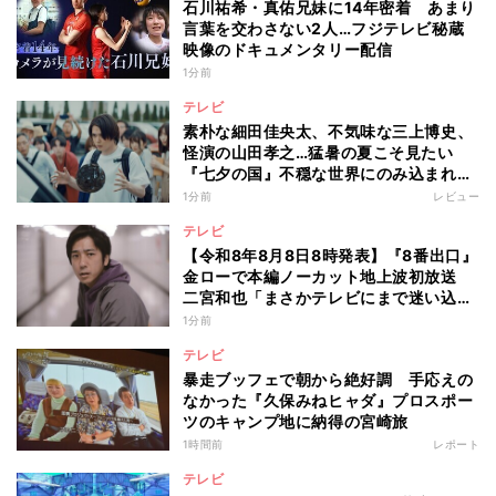
石川祐希・真佑兄妹に14年密着 あまり
言葉を交わさない2人…フジテレビ秘蔵
映像のドキュメンタリー配信
1分前
テレビ
素朴な細田佳央太、不気味な三上博史、
怪演の山田孝之…猛暑の夏こそ見たい
『七夕の国』不穏な世界にのみ込まれる
超常ミステリー
1分前
レビュー
テレビ
【令和8年8月8日8時発表】『8番出口』
金ローで本編ノーカット地上波初放送
二宮和也「まさかテレビにまで迷い込ん
でしまうとは」
1分前
テレビ
暴走ブッフェで朝から絶好調 手応えの
なかった『久保みねヒャダ』プロスポー
ツのキャンプ地に納得の宮崎旅
1時間前
レポート
テレビ