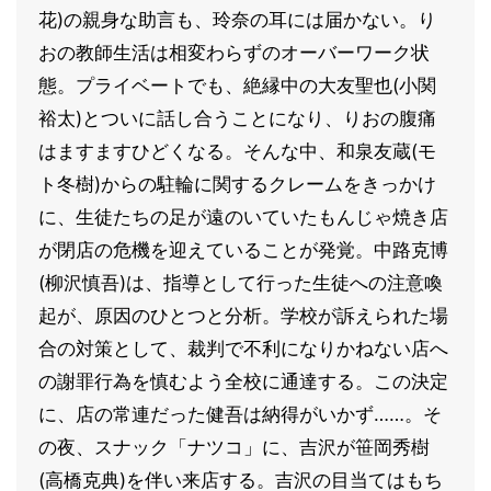
花)の親身な助言も、玲奈の耳には届かない。り
おの教師生活は相変わらずのオーバーワーク状
態。プライベートでも、絶縁中の大友聖也(小関
裕太)とついに話し合うことになり、りおの腹痛
はますますひどくなる。そんな中、和泉友蔵(モ
ト冬樹)からの駐輪に関するクレームをきっかけ
に、生徒たちの足が遠のいていたもんじゃ焼き店
が閉店の危機を迎えていることが発覚。中路克博
(柳沢慎吾)は、指導として行った生徒への注意喚
起が、原因のひとつと分析。学校が訴えられた場
合の対策として、裁判で不利になりかねない店へ
の謝罪行為を慎むよう全校に通達する。この決定
に、店の常連だった健吾は納得がいかず……。そ
の夜、スナック「ナツコ」に、吉沢が笹岡秀樹
(高橋克典)を伴い来店する。吉沢の目当てはもち