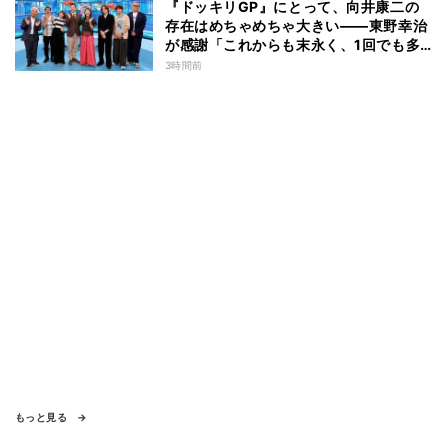
『ドッキリGP』にとって、向井康二の
存在はめちゃめちゃ大きい――東野幸治
が感謝「これからも末永く、1回でも多
く出て」
3時間前
もっと見る