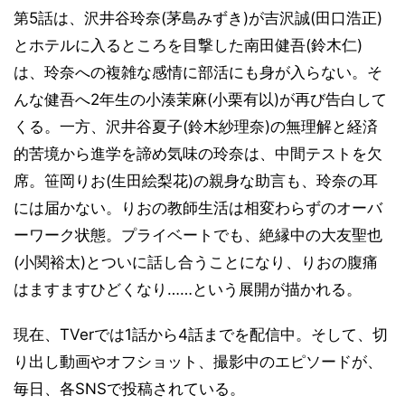
第5話は、沢井谷玲奈(茅島みずき)が吉沢誠(田口浩正)
とホテルに入るところを目撃した南田健吾(鈴木仁)
は、玲奈への複雑な感情に部活にも身が入らない。そ
んな健吾へ2年生の小湊茉麻(小栗有以)が再び告白して
くる。一方、沢井谷夏子(鈴木紗理奈)の無理解と経済
的苦境から進学を諦め気味の玲奈は、中間テストを欠
席。笹岡りお(生田絵梨花)の親身な助言も、玲奈の耳
には届かない。りおの教師生活は相変わらずのオーバ
ーワーク状態。プライベートでも、絶縁中の大友聖也
(小関裕太)とついに話し合うことになり、りおの腹痛
はますますひどくなり……という展開が描かれる。
現在、TVerでは1話から4話までを配信中。そして、切
り出し動画やオフショット、撮影中のエピソードが、
毎日、各SNSで投稿されている。