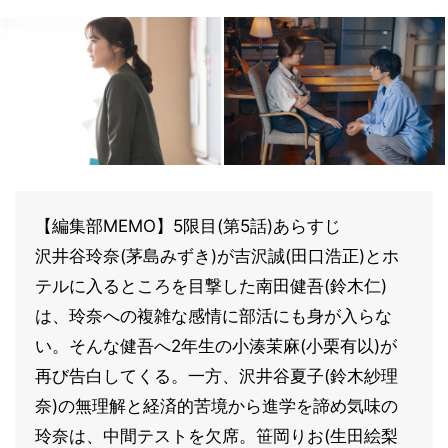
【編集部MEMO】5限目(第5話)あらすじ
沢井谷玲奈(茅島みずき)が吉沢誠(田口浩正)とホ
テルに入るところを目撃した南田健吾(鈴木仁)
は、玲奈への複雑な感情に部活にも身が入らな
い。そんな健吾へ2年生の小湊茉麻(小栗有以)が
再び告白してくる。一方、沢井谷夏子(鈴木紗理
奈)の無理解と経済的苦境から進学を諦め気味の
玲奈は、中間テストを欠席。笹岡りお(生田絵梨