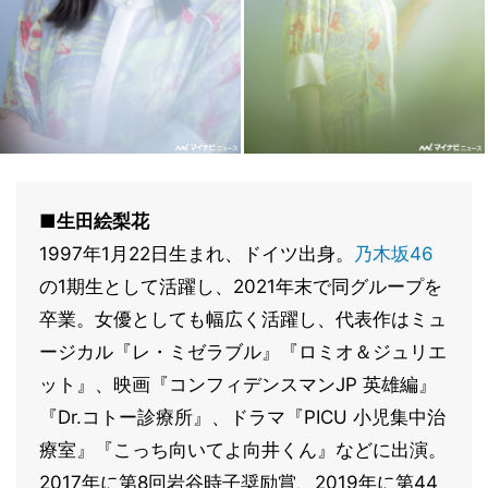
■生田絵梨花
1997年1月22日生まれ、ドイツ出身。
乃木坂46
の1期生として活躍し、2021年末で同グループを
卒業。女優としても幅広く活躍し、代表作はミュ
ージカル『レ・ミゼラブル』『ロミオ＆ジュリエ
ット』、映画『コンフィデンスマンJP 英雄編』
『Dr.コトー診療所』、ドラマ『PICU 小児集中治
療室』『こっち向いてよ向井くん』などに出演。
2017年に第8回岩谷時子奨励賞、2019年に第44