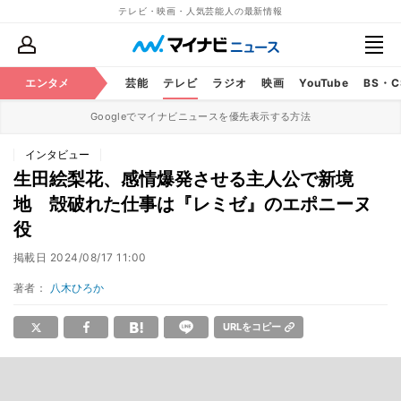
テレビ・映画・人気芸能人の最新情報
エンタメ
芸能
テレビ
ラジオ
映画
YouTube
BS・
Googleでマイナビニュースを優先表示する方法
インタビュー
生田絵梨花、感情爆発させる主人公で新境
地 殻破れた仕事は『レミゼ』のエポニーヌ
役
掲載日
2024/08/17 11:00
著者：
八木ひろか
URLをコピー