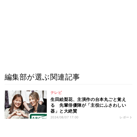
編集部が選ぶ関連記事
テレビ
生田絵梨花、主演作の台本丸ごと覚え
る 先輩俳優陣が「主役にふさわしい
器」と大絶賛
2024/08/07 17:00
レポート