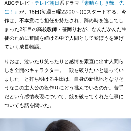
ABCテレビ・
テレビ朝日
系ドラマ
『素晴らしき哉、先
生！』
が、18日(毎週日曜22:00～)にスタートする。今
作は、不本意にも担任を持たされ、辞め時を逸してし
まった2年目の高校教師・笹岡りおが、なんだかんだ生
徒のために奮闘を続ける中で人間として変ぼうを遂げ
ていく成長物語。
りおは、泣いたり笑ったりと感情を素直に出す人間ら
しさ全開のキャラクター。「殻を破りたいと思ってい
ました」と打ち明ける生田は、自身の新境地となりそ
うなこの主人公の役作りにどう挑んでいるのか。苦手
だという感情表現について、殻を破ってくれた仕事に
ついても話を聞いた。