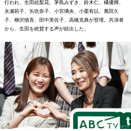
行われ、生田絵梨花、茅島みずき、鈴木仁、橘優輝、
永瀬莉子、矢吹奈子、小宮璃央、小栗有以、萬田久
子、柳沢慎吾、田中美佐子、高橋克典が登壇。共演者
から、生田を絶賛する声が続出した。