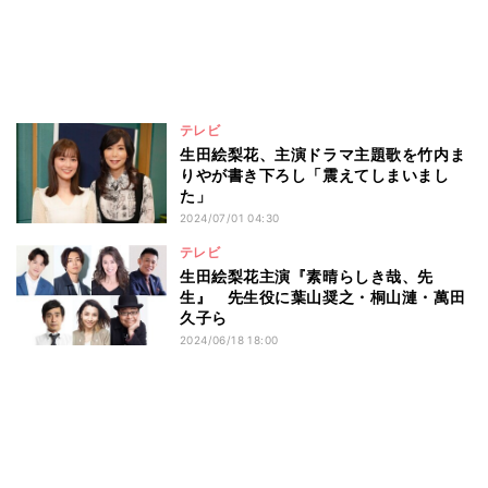
テレビ
生田絵梨花、主演ドラマ主題歌を竹内ま
りやが書き下ろし「震えてしまいまし
た」
2024/07/01 04:30
テレビ
生田絵梨花主演『素晴らしき哉、先
生』 先生役に葉山奨之・桐山漣・萬田
久子ら
2024/06/18 18:00