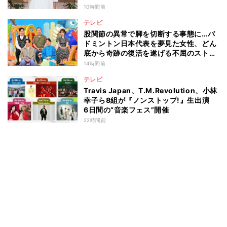
10時間前
テレビ
股関節の異常で脚を切断する事態に…バ
ドミントン日本代表を夢見た女性、どん
底から奇跡の復活を遂げる不屈のストー
リー『仰天』が再現
14時間前
テレビ
Travis Japan、T.M.Revolution、小林
幸子ら8組が『ノンストップ!』生出演
6日間の“音楽フェス”開催
22時間前