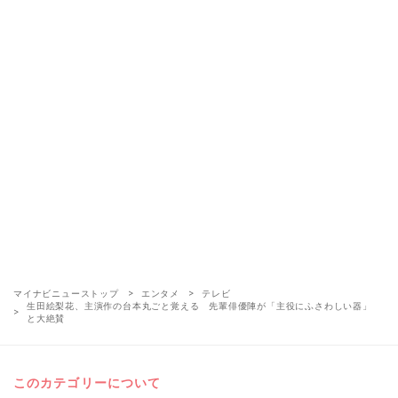
マイナビニューストップ
エンタメ
テレビ
生田絵梨花、主演作の台本丸ごと覚える 先輩俳優陣が「主役にふさわしい器」
と大絶賛
このカテゴリーについて