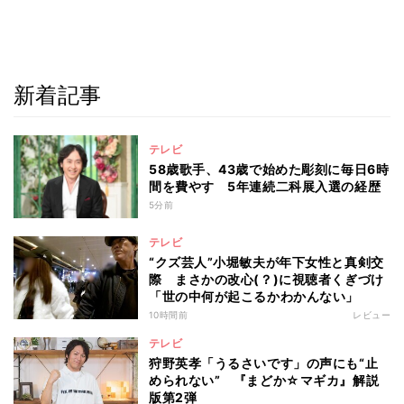
新着記事
テレビ
58歳歌手、43歳で始めた彫刻に毎日6時
間を費やす 5年連続二科展入選の経歴
5分前
テレビ
“クズ芸人”小堀敏夫が年下女性と真剣交
際 まさかの改心(？)に視聴者くぎづけ
「世の中何が起こるかわかんない」
10時間前
レビュー
テレビ
狩野英孝「うるさいです」の声にも“止
められない” 『まどか☆マギカ』解説
版第2弾