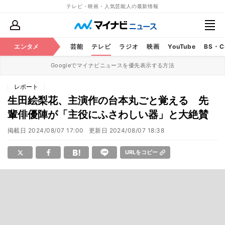
テレビ・映画・人気芸能人の最新情報
エンタメ
芸能
テレビ
ラジオ
映画
YouTube
BS・
Googleでマイナビニュースを優先表示する方法
レポート
生田絵梨花、主演作の台本丸ごと覚える 先
輩俳優陣が「主役にふさわしい器」と大絶賛
掲載日
2024/08/07 17:00
更新日
2024/08/07 18:38
URLをコピー