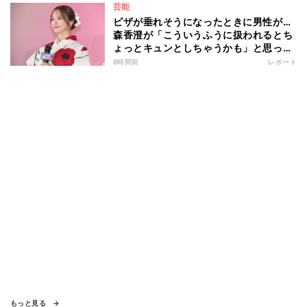
芸能
ピザが垂れそうになったときに男性が…
森香澄が「こういうふうに扱われるとち
ょっとキュンとしちゃうかも」と思った
出来事を語る
8時間前
レポート
もっと見る