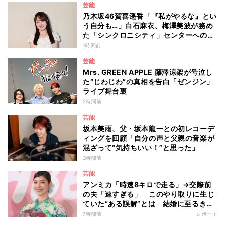
芸能
乃木坂46賀喜遥香「『私がやるな』とい
う自分も…」白石麻衣、梅澤美波が務め
た「シンクロニシティ」センターへの思
いを明かす
1時間前
芸能
Mrs. GREEN APPLE 藤澤涼架が号泣し
た“じわじわ”の真相を告白「ゼンジン」
ライブ舞台裏
2時間前
芸能
坂本美雨、父・坂本龍一との初レコーデ
ィングを回顧「自分の声と父親の音楽が
混ざって“気持ちいい！”と思った」
3時間前
芸能
アンミカ「時速8キロで走る」→交際前
の夫「速すぎる」 このやり取りに生じ
ていた“ある誤解”とは 結婚に至るきっ
かけとなったマラソンデート秘話「誤解
7時間前
レポート
を解かなかったら今の幸せがなかった」