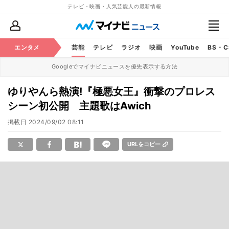
テレビ・映画・人気芸能人の最新情報
エンタメ
芸能
テレビ
ラジオ
映画
YouTube
BS・
Googleでマイナビニュースを優先表示する方法
ゆりやんら熱演!『極悪女王』衝撃のプロレス
シーン初公開 主題歌はAwich
掲載日
2024/09/02 08:11
URLをコピー