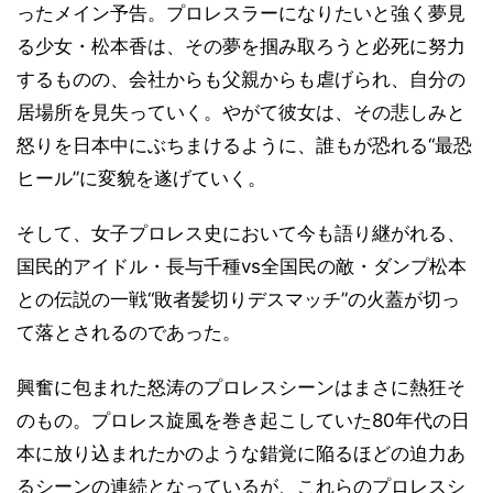
ったメイン予告。プロレスラーになりたいと強く夢見
る少女・松本香は、その夢を掴み取ろうと必死に努力
するものの、会社からも父親からも虐げられ、自分の
居場所を見失っていく。やがて彼女は、その悲しみと
怒りを日本中にぶちまけるように、誰もが恐れる“最恐
ヒール”に変貌を遂げていく。
そして、女子プロレス史において今も語り継がれる、
国民的アイドル・長与千種vs全国民の敵・ダンプ松本
との伝説の一戦“敗者髪切りデスマッチ”の火蓋が切っ
て落とされるのであった。
興奮に包まれた怒涛のプロレスシーンはまさに熱狂そ
のもの。プロレス旋風を巻き起こしていた80年代の日
本に放り込まれたかのような錯覚に陥るほどの迫力あ
るシーンの連続となっているが、これらのプロレスシ