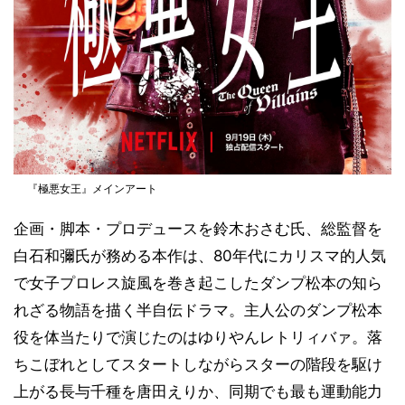
『極悪女王』メインアート
企画・脚本・プロデュースを鈴木おさむ氏、総監督を
白石和彌氏が務める本作は、80年代にカリスマ的人気
で女子プロレス旋風を巻き起こしたダンプ松本の知ら
れざる物語を描く半自伝ドラマ。主人公のダンプ松本
役を体当たりで演じたのはゆりやんレトリィバァ。落
ちこぼれとしてスタートしながらスターの階段を駆け
上がる長与千種を唐田えりか、同期でも最も運動能力