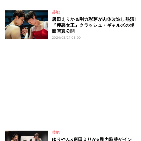
芸能
唐田えりか＆剛力彩芽が肉体改造し熱演!
『極悪女王』クラッシュ・ギャルズの場
面写真公開
2024/08/21 08:00
芸能
ゆりやん×唐田えりか×剛力彩芽がイン