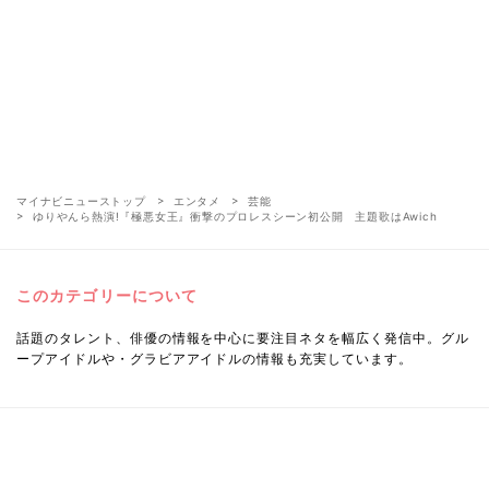
マイナビニューストップ
エンタメ
芸能
ゆりやんら熱演!『極悪女王』衝撃のプロレスシーン初公開 主題歌はAwich
このカテゴリーについて
話題のタレント、俳優の情報を中心に要注目ネタを幅広く発信中。グル
ープアイドルや・グラビアアイドルの情報も充実しています。