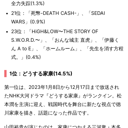
全力失踪(1.3%)
21位：「死幣-DEATH CASH-」、「SEDAI
WARS」(0.9%)
23位：「HiGH&LOW〜THE STORY OF
S.W.O.R.D.〜」、「おんな城主 直虎」、「伊藤く
ん A to E」、「ホームルーム」、「先生を消す方程
式。」(0.4%)
1位：どうする家康(14.5%)
第一位は、2023年1月8日から12月17日まで放送され
たNHK大河ドラマ『どうする家康』がランクイン。松
本潤を主演に迎え、戦国時代を舞台に新たな視点で徳
川家康を描き、話題になった作品です。
山田裕貴が演じたのは、家康につかえる三河衆・本多