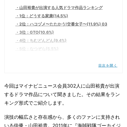
山田裕貴が出演する人気ドラマ作品ランキング
1位：どうする家康(14.5%)
2位：ハコヅメ〜たたかう!交番女子〜(11.9%) 03
3位：GTO(10.6%)
4位：ちむどんどん(9.4%)
5位：なつぞら(5.5%)
6位：君が心をくれたから(4.7%)
7位：海賊戦隊ゴーカイジャー
目次を開く
7位：特捜9(4.3%)
9位：ここは今から倫理です。(3.4%)
今回はマイナビニュース会員302人に山田裕貴が出演
10位：ペンディングトレイン-8時23分、明日 君と
するドラマ作品について聞きました。その結果をラン
(3%)
キング形式でご紹介します。
まとめ：山田裕貴が出演したドラマランキングのま
とめ
演技の幅広さと存在感から、多くのファンに支持され
いる俳優・山田裕貴。2011年に『海賊戦隊ゴーカイジ