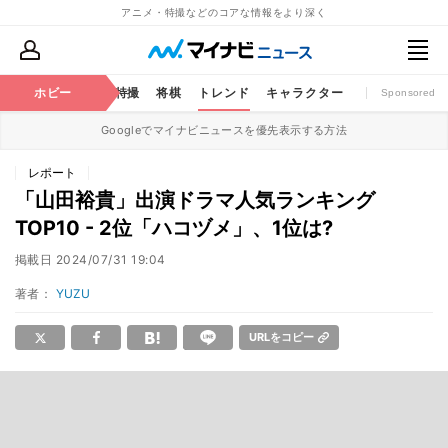
アニメ・特撮などのコアな情報をより深く
ミック
ホビー
おもちゃ
特撮
将棋
トレンド
キャラクター
Sponsored
Googleでマイナビニュースを優先表示する方法
レポート
「山田裕貴」出演ドラマ人気ランキング
TOP10 - 2位「ハコヅメ」、1位は?
掲載日
2024/07/31 19:04
著者：
YUZU
URLをコピー