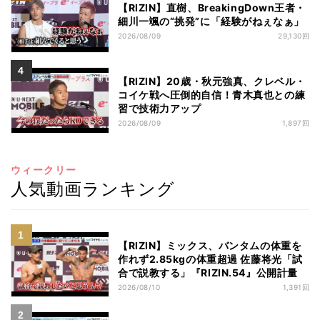
【RIZIN】直樹、BreakingDown王者・
細川一颯の“挑発”に「経験がねぇなぁ」
2026/08/09
29,130回
【RIZIN】20歳・秋元強真、クレベル・
コイケ戦へ圧倒的自信！青木真也との練
習で技術力アップ
2026/08/09
1,897回
ウィークリー
人気動画ランキング
【RIZIN】ミックス、バンタムの体重を
作れず2.85kgの体重超過 佐藤将光「試
合で説教する」『RIZIN.54』公開計量
2026/08/10
1,391回