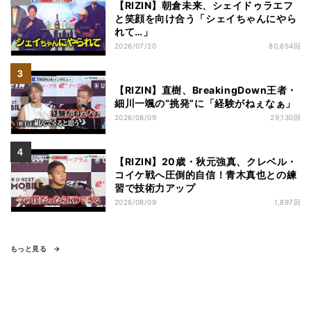
【RIZIN】朝倉未来、シェイドゥラエフ
と笑顔を向け合う「シェイちゃんにやら
れて…」
2026/07/20
80,654回
【RIZIN】直樹、BreakingDown王者・
細川一颯の“挑発”に「経験がねぇなぁ」
2026/08/09
29,130回
【RIZIN】20歳・秋元強真、クレベル・
コイケ戦へ圧倒的自信！青木真也との練
習で技術力アップ
2026/08/09
1,897回
もっと見る