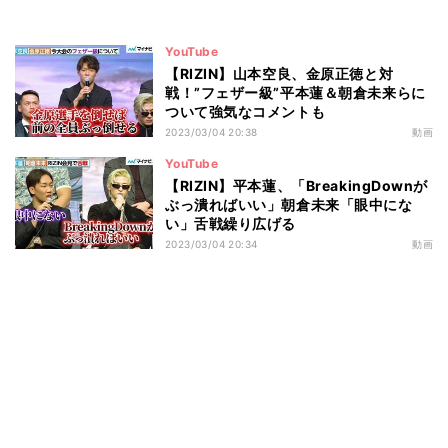
YouTube
【RIZIN】山本空良、金原正徳と対
戦！”フェザー級”平本蓮＆朝倉未来らに
ついて強気なコメントも
2023/03/04 20:38
動画
YouTube
【RIZIN】平本蓮、「BreakingDownが
ぶっ潰ればいい」朝倉未来「眼中にな
い」舌戦繰り広げる
2023/03/04 20:34
動画