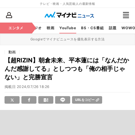
テレビ・映画・人気芸能人の最新情報
芸能
エンタメ
テレビ
ラジオ
映画
YouTube
BS・CS番組
話題
WOW
Googleでマイナビニュースを優先表示する方法
動画
【超RIZIN】朝倉未来、平本蓮には「なんだか
んだ感謝してる」としつつも「俺の相手じゃ
ない」と完勝宣言
掲載日
2024/07/26 18:26
URLをコピー