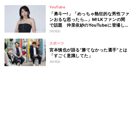
YouTube
「勇斗ー!」「めっちゃ熱狂的な男性ファ
ンおるな思ったら…」M!LKファンの間
で話題 仲里依紗のYouTubeに登場し
た“声”の正体とは
2時間前
スポーツ
宮本慎也が語る“勝てなかった選手”とは
「すごく意識してた」
3時間前