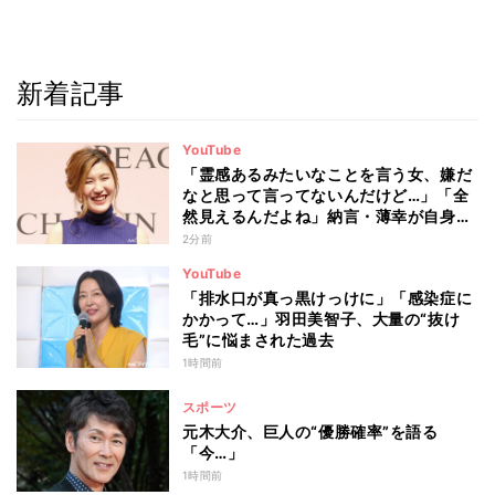
新着記事
YouTube
「霊感あるみたいなことを言う女、嫌だ
なと思って言ってないんだけど…」「全
然見えるんだよね」納言・薄幸が自身
の“霊感”を告白 劇場にいる“女子の
2分前
霊”は「笑いに厳しい」
YouTube
「排水口が真っ黒けっけに」「感染症に
かかって…」羽田美智子、大量の“抜け
毛”に悩まされた過去
1時間前
スポーツ
元木大介、巨人の“優勝確率”を語る
「今…」
1時間前