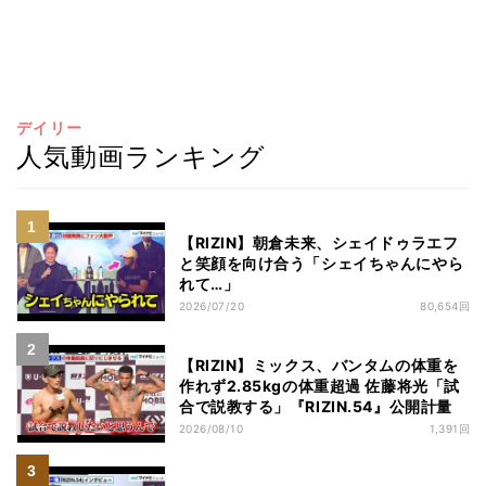
デイリー
人気動画ランキング
【RIZIN】朝倉未来、シェイドゥラエフ
と笑顔を向け合う「シェイちゃんにやら
れて…」
2026/07/20
80,654回
【RIZIN】ミックス、バンタムの体重を
作れず2.85kgの体重超過 佐藤将光「試
合で説教する」『RIZIN.54』公開計量
2026/08/10
1,391回