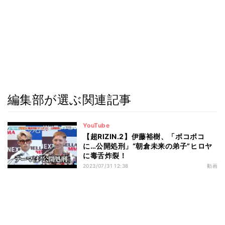
編集部が選ぶ関連記事
YouTube
【超RIZIN.2】伊藤裕樹、「ボコボコ
に…公開処刑」“朝倉未来の弟子”ヒロヤ
に毒舌炸裂！
2023/07/31 12:38
動画