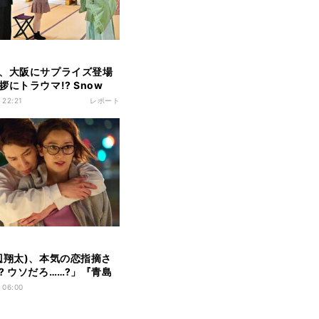
、大阪にサプライズ登場
拶にトラウマ!? Snow
阪リベンジも
 22:21
レポート
辺翔太)、本気の恋指摘さ
? ウソだろ……?」『青島
じわる』第3話
 06:00