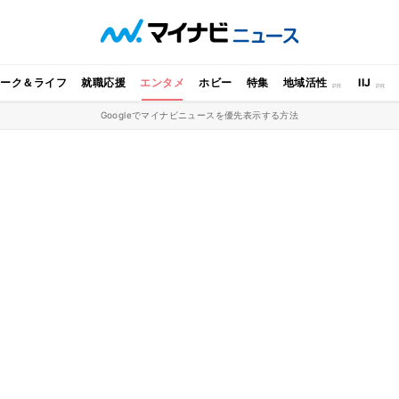
ワーク＆ライフ
就職応援
エンタメ
ホビー
特集
地域活性
IIJ
Googleでマイナビニュースを優先表示する方法