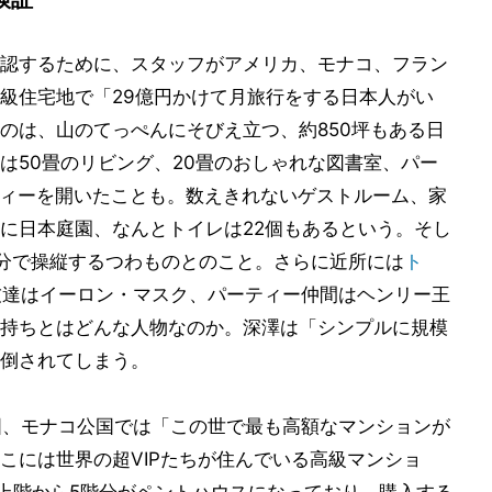
認するために、スタッフがアメリカ、モナコ、フラン
級住宅地で「29億円かけて月旅行をする日本人がい
のは、山のてっぺんにそびえ立つ、約850坪もある日
は50畳のリビング、20畳のおしゃれな図書室、パー
ティーを開いたことも。数えきれないゲストルーム、家
に日本庭園、なんとトイレは22個もあるという。そし
分で操縦するつわものとのこと。さらに近所には
ト
友達はイーロン・マスク、パーティー仲間はヘンリー王
持ちとはどんな人物なのか。深澤は「シンプルに規模
倒されてしまう。
国、モナコ公国では「この世で最も高額なマンションが
こには世界の超VIPたちが住んでいる高級マンショ
最上階から5階分がペントハウスになっており、購入する