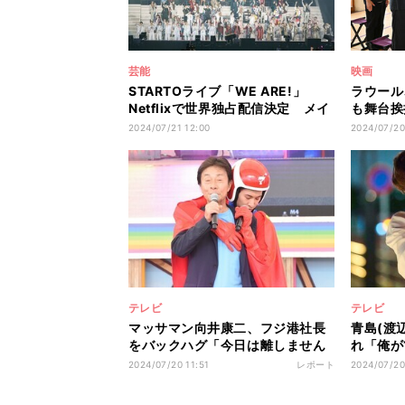
芸能
映画
STARTOライブ「WE ARE!」
ラウール
Netflixで世界独占配信決定 メイ
も舞台挨
キングも同時配信
Man来
2024/07/21 12:00
2024/07/20
テレビ
テレビ
マッサマン向井康二、フジ港社長
青島(渡
をバックハグ「今日は離しません
れ「俺が
から」
くんはい
2024/07/20 11:51
レポート
2024/07/20