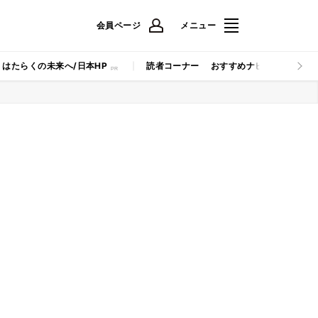
会員ページ
メニュー
はたらくの未来へ/日本HP
読者コーナー
おすすめナビ
マイナビB