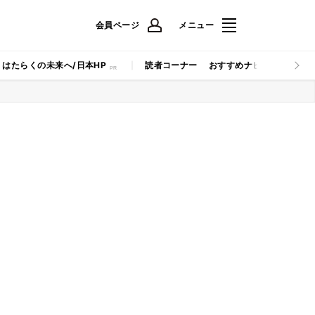
会員ページ
メニュー
はたらくの未来へ/日本HP
読者コーナー
おすすめナビ
マイナビB