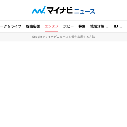
ワーク＆ライフ
就職応援
エンタメ
ホビー
特集
地域活性
IIJ
Googleでマイナビニュースを優先表示する方法