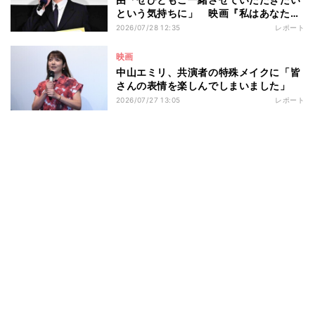
という気持ちに」 映画『私はあなたを
知らない、』完成披露舞台挨拶
2026/07/28 12:35
レポート
映画
中山エミリ、共演者の特殊メイクに「皆
さんの表情を楽しんでしまいました」
2026/07/27 13:05
レポート