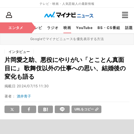
テレビ・映画・人気芸能人の最新情報
エンタメ
芸能
テレビ
ラジオ
映画
YouTube
BS・CS番組
話題
Googleでマイナビニュースを優先表示する方法
インタビュー
片岡愛之助、悪役にやりがい「とことん真面
目に」 歌舞伎以外の仕事への思い、結婚後の
変化も語る
掲載日
2024/07/15 11:30
著者：
酒井青子
URLをコピー