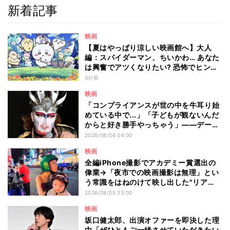
新着記事
映画
【夏はやっぱり涼しい映画館へ】大人
編：スパイダーマン、ちいかわ… あなた
は興奮でアツくなりたい? 恐怖でヒンヤ
リしたい? - 編集部が注目する最新映画5
3分前
選
映画
「コンプライアンスが世の中を牛耳り始
めている中で...」「子どもが観ないんだ
からと好き勝手やっちゃう」――デーモ
ン閣下が語る映画『レディ・オア・ノッ
2026/08/06 04:00
ト2』の"狂気"とは?
映画
全編iPhone撮影でアカデミー賞選出の
偉業→「夜市での映画撮影は無理」とい
う常識をはねのけて映し出した"リア
ル"とは――ツォウ監督が語る映画『左
2026/08/05 23:00
利き少女』の舞台裏
映画
坂口健太郎、出演オファーを即決した理
由「ぜひともご一緒させていただきたい