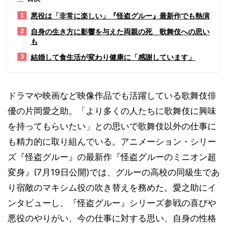
悪役は「非常に楽しい」『怪盗グルー』最新作でも熱演
1
自身の生き方に影響を与えた両親の死 歌舞伎への思い
2
も
結婚して食生活が変わり健康に「感謝しています」
3
ドラマや映画など映像作品でも活躍している歌舞伎俳
優の片岡愛之助。「より多くの人たちに歌舞伎に興味
を持ってもらいたい」との思いで歌舞伎以外の仕事に
も精力的に取り組んでいる。アニメーション・シリー
ズ『怪盗グルー』の最新作『怪盗グルーのミニオン超
変身』(7月19日公開)では、グルーの高校の同級生であ
り宿敵のマキシム役の吹き替えを務めた。愛之助にイ
ンタビューし、『怪盗グルー』シリーズ参戦の喜びや
悪役のやりがい、今の仕事に対する思い、自身の性格