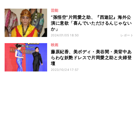
芸能
“孫悟空”片岡愛之助、『西遊記』海外公
演に意欲「喜んでいただけるんじゃない
か」
2024/01/05 18:50
レポート
映画
藤原紀香、美ボディ・美谷間・美背中あ
らわな妖艶ドレスで片岡愛之助と夫婦登
壇
2023/10/24 17:57