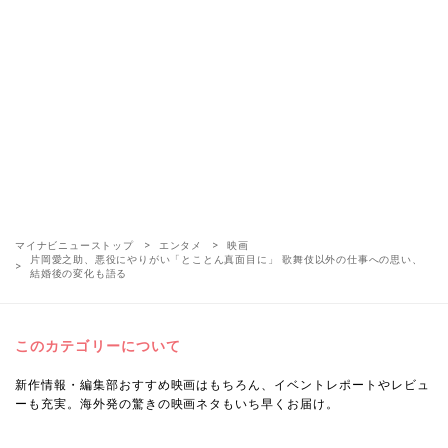
マイナビニューストップ
エンタメ
映画
片岡愛之助、悪役にやりがい「とことん真面目に」 歌舞伎以外の仕事への思い、
結婚後の変化も語る
このカテゴリーについて
新作情報・編集部おすすめ映画はもちろん、イベントレポートやレビュ
ーも充実。海外発の驚きの映画ネタもいち早くお届け。