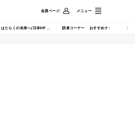
会員ページ
メニュー
はたらくの未来へ/日本HP
読者コーナー
おすすめナビ
マイナビB