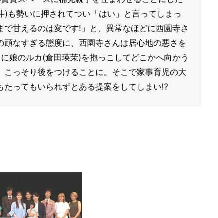
北斗)も勢いに押されてつい「はい」と言ってしまっ
まで甘えるのは変です!」と、異常なほどに西園寺さ
の頑なすぎる態度に、西園寺さんは居心地の悪さを
くに娘のルカ(倉田瑛茉)を抱っこしてどこかへ向かう
、こっそり後をつけることに。そこで家事育児の大
もたってもいられずとある提案をしてしまい!?