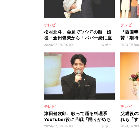
テレビ
テレビ
松村北斗、会見で“パパ”の顔 娘
『西園寺
役・倉田瑛茉から「パパ一緒に座
賛「期待
りたい」とねだられ抱っこ
らの見た
2024/07/06 04:00
レポート
2024/07/06
判
テレビ
テレビ
津田健次郎、歌って踊る料理系
父親役の
YouTuber役に苦戦「踊りがめち
れも「す
ゃめちゃ大変だった」
本若菜も
2024/07/06 04:00
レポート
2024/07/03
がってい