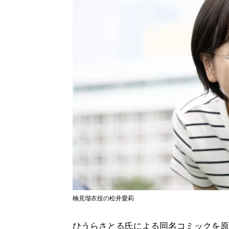
楠見瑠衣役の松井愛莉
ひうらさとる氏による同名コミックを原