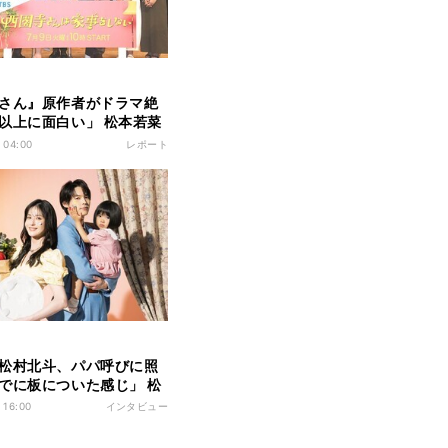
さん』原作者がドラマ絶
以上に面白い」 松本若菜
目も「そっくり」と太鼓
 04:00
レポート
松村北斗、パパ呼びに照
でに板についた感じ」 松
太鼓判「親子感が出来上
 16:00
インタビュー
る」