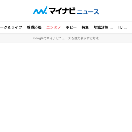
ワーク＆ライフ
就職応援
エンタメ
ホビー
特集
地域活性
IIJ
Googleでマイナビニュースを優先表示する方法