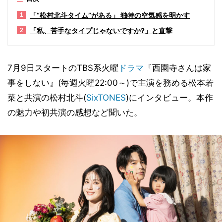
「“松村北斗タイム”がある」 独特の空気感を明かす
1
「私、苦手なタイプじゃないですか?」と直撃
2
7月9日スタートのTBS系火曜
ドラマ
『西園寺さんは家
事をしない』(毎週火曜22:00～)で主演を務める松本若
菜と共演の松村北斗(
SixTONES
)にインタビュー。本作
の魅力や初共演の感想など聞いた。