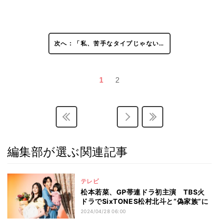
次へ：「私、苦手なタイプじゃない…
1
2
編集部が選ぶ関連記事
テレビ
松本若菜、GP帯連ドラ初主演 TBS火
ドラでSixTONES松村北斗と“偽家族”に
2024/04/28 06:00