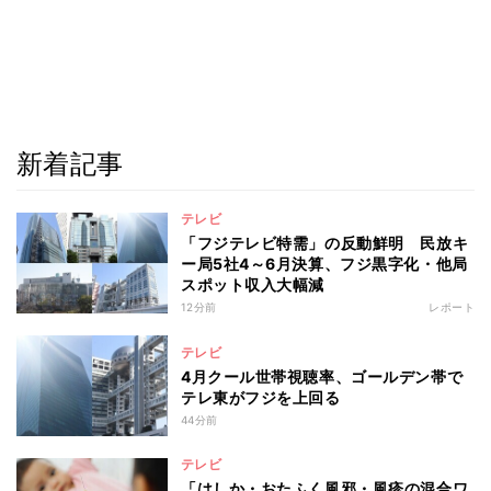
新着記事
テレビ
「フジテレビ特需」の反動鮮明 民放キ
ー局5社4～6月決算、フジ黒字化・他局
スポット収入大幅減
12分前
レポート
テレビ
4月クール世帯視聴率、ゴールデン帯で
テレ東がフジを上回る
44分前
テレビ
「はしか・おたふく風邪・風疹の混合ワ