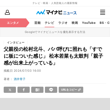
テレビ・映画・人気芸能人の最新情報
エンタメ
芸能
テレビ
ラジオ
映画
YouTube
BS・
Googleでマイナビニュースを優先表示する方法
インタビュー
父親役の松村北斗、パパ呼びに照れも「すで
に板についた感じ」 松本若菜も太鼓判「親子
感が出来上がっている」
掲載日
2024/07/03 16:00
著者：
酒井青子
URLをコピー