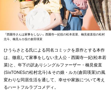
『西園寺さんは家事をしない』西園寺一妃役の松本若菜、楠見俊直役の松村
北斗、楠見ルカ役の倉田瑛茉
ひうらさとる氏による同名コミックを原作とする本作
は、徹底して家事をしない主人公・西園寺一妃(松本若
菜)と、年下の訳ありシングルファーザー・楠見俊直
(SixTONESの松村北斗)＆その娘・ルカ(倉田瑛茉)の風
変わりな同居生活を通して、幸せや家族について考え
るハートフルラブコメディ。