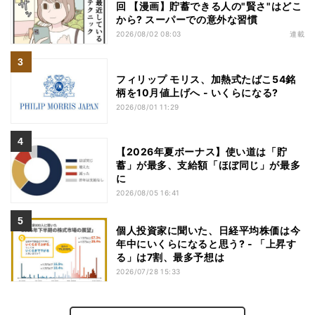
回 【漫画】貯蓄できる人の"賢さ"はどこ
から? スーパーでの意外な習慣
2026/08/02 08:03
連載
フィリップ モリス、加熱式たばこ54銘
柄を10月値上げへ - いくらになる?
2026/08/01 11:29
【2026年夏ボーナス】使い道は「貯
蓄」が最多、支給額「ほぼ同じ」が最多
に
2026/08/05 16:41
個人投資家に聞いた、日経平均株価は今
年中にいくらになると思う? - 「上昇す
る」は7割、最多予想は
2026/07/28 15:33