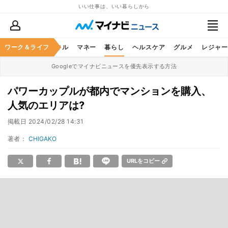
いい仕事は、いい暮らしから
ャリア
ワーク＆ライフ
ビジネススキル
マネー
暮らし
ヘルスケア
グルメ
レジャー
Googleでマイナビニュースを優先表示する方法
パワーカップルが都内でマンションを購入、
人気のエリアは?
掲載日
2024/02/28 14:31
著者：
CHIGAKO
URLをコピー