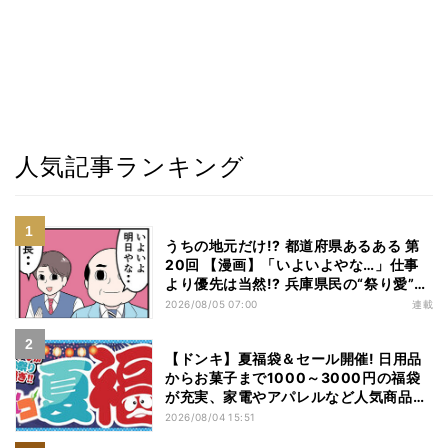
人気記事ランキング
うちの地元だけ!? 都道府県あるある 第
20回 【漫画】「いよいよやな…」仕事
より優先は当然!? 兵庫県民の“祭り愛”が
熱すぎた
2026/08/05 07:00
連載
【ドンキ】夏福袋＆セール開催! 日用品
からお菓子まで1000～3000円の福袋
が充実、家電やアパレルなど人気商品も
特価
2026/08/04 15:51