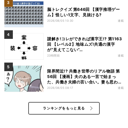
脳トレクイズ 第646回 【漢字推理ゲー
ム】怪しい1文字、見抜ける?
2026/08/05 10:30
連載
謎解き!コレができれば漢字王!? 第1163
回 【レベル2】地味ムズ!共通の漢字
が“見えてこない”…
23時間前
連載
限界間近!? 共働き世帯のリアル物語 第
56回 【漫画】夫のある一言で始まっ
た、共働き夫婦の言い合い。妻も思わ
ず…
2026/08/05 08:17
連載
ランキングをもっと見る