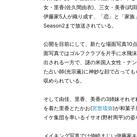
女・里香(佐久間由衣)、三女・美香(武田
伊藤家5人が織り成す、「恋」と「家族
Season2まで放送されている。
公開を目前にして、新たな場面写真10
面写真ではゴルフクラブを片手に水飛沫
出される一方で、謎の米国人女性・ナンシ
た占い師(光宗薫)に神妙な顔で占って
収められている。
そして由佳、里香、美香の3姉妹それぞ
を着た里香とたかお(
宮世琉弥
)が和菓
イケ集団を率いるイサオ(野村周平)の
メイキング写真では仲睦まじい伊藤家キ