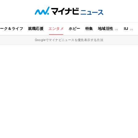
ワーク＆ライフ
就職応援
エンタメ
ホビー
特集
地域活性
IIJ
Googleでマイナビニュースを優先表示する方法