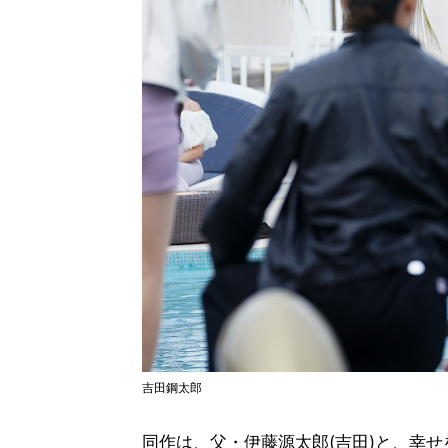
吉田鋼太郎
同作は、父・伊藤源太郎(吉田)と、幸せ