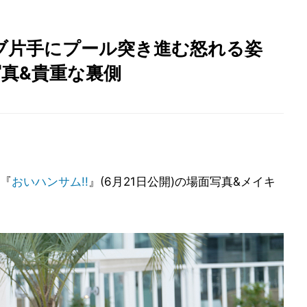
ブ片手にプール突き進む怒れる姿
写真&貴重な裏側
『
おいハンサム!!
』(6月21日公開)の場面写真&メイキ