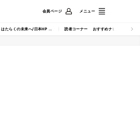
会員ページ
メニュー
はたらくの未来へ/日本HP
読者コーナー
おすすめナビ
マイナビB