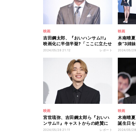
映画
映画
吉田鋼太郎、『おいハンサム!!』
木南晴夏
映画化に半信半疑?「ここに立たせ
奈“3姉
ていただいている今も…」
中あらわ
2024/05/28 21:12
レポート
2024/05/29
映画
映画
宮世琉弥、吉田鋼太郎ら『おいハ
木南晴夏
ンサム!!』キャストからの絶賛に
誕生日を
タジタジ
を飲み交
2024/05/28 21:11
レポート
2024/05/28