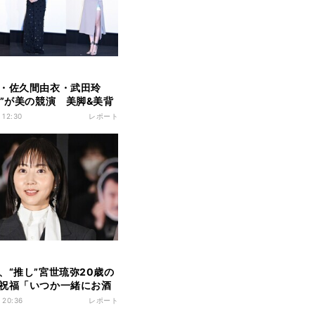
・佐久間由衣・武田玲
妹”が美の競演 美脚&美背
で観客魅了
 12:30
レポート
、“推し”宮世琉弥20歳の
祝福「いつか一緒にお酒
わしたい」
 20:36
レポート