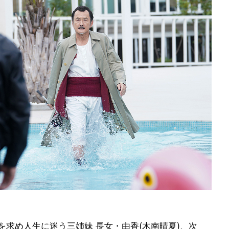
を求め人生に迷う三姉妹 長女・由香(木南晴夏)、次