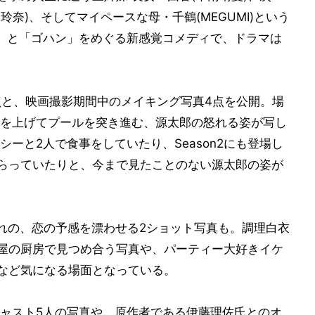
玲奈)、そしてマイペースな母・千鶴(MEGUMI)という
」と「ゴハン」をめぐる新感覚コメディで、ドラマは
点と、映画撮影期間中のメイキング写真4点を公開。場
を上げてプールを突き進む、源太郎の怒れる姿が写し
ーと2人で食事をしていたり、Season2にも登場し
もらっていたりと、今まで見たことのない源太郎の姿が
れの、恋の予感を漂わせる2ショット写真も。調理白衣
子屋の厨房で見つめ合う写真や、パーティー大好きイケ
姿など気になる場面となっている。
ャスト5人の写真や、原作者である伊藤理佐氏とのオ