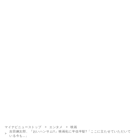
マイナビニューストップ
エンタメ
映画
吉田鋼太郎、『おいハンサム!!』映画化に半信半疑?「ここに立たせていただいて
いる今も…」