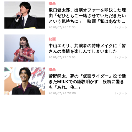
映画
坂口健太郎、出演オファーを即決した理
由「ぜひともご一緒させていただきたい
という気持ちに」 映画『私はあなたを
知らない、』完成披露舞台挨拶
2026/07/28 12:35
レポート
映画
中山エミリ、共演者の特殊メイクに「皆
さんの表情を楽しんでしまいました」
2026/07/27 13:05
レポート
映画
曽野舜太、夢の『仮面ライダー』役で活
きたM!LKでの経験明かす 役柄に驚き
も「あれ、俺…」
2026/07/24 20:00
レポート