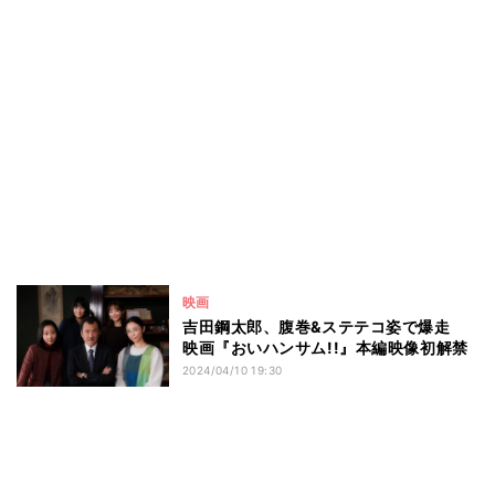
映画
吉田鋼太郎、腹巻&ステテコ姿で爆走
映画『おいハンサム!!』本編映像初解禁
2024/04/10 19:30