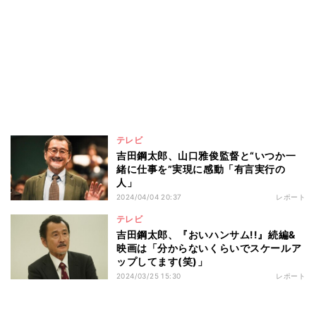
テレビ
吉田鋼太郎、山口雅俊監督と“いつか一
緒に仕事を”実現に感動「有言実行の
人」
2024/04/04 20:37
レポート
テレビ
吉田鋼太郎、『おいハンサム!!』続編&
映画は「分からないくらいでスケールア
ップしてます(笑)」
2024/03/25 15:30
レポート