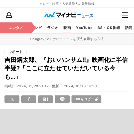
テレビ・映画・人気芸能人の最新情報
エンタメ
芸能
テレビ
ラジオ
映画
YouTube
BS・CS番組
話題
Googleでマイナビニュースを優先表示する方法
レポート
吉田鋼太郎、『おいハンサム!!』映画化に半信
半疑?「ここに立たせていただいている今
も…」
掲載日
2024/05/28 21:12
更新日
2024/06/03 16:20
URLをコピー