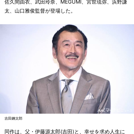
佐久間由衣、武田玲奈、MEGUMI、宮世琉弥、浜野謙
太、山口雅俊監督が登場した。
吉田鋼太郎
同作は、父・伊藤源太郎(吉田)と、幸せを求め人生に