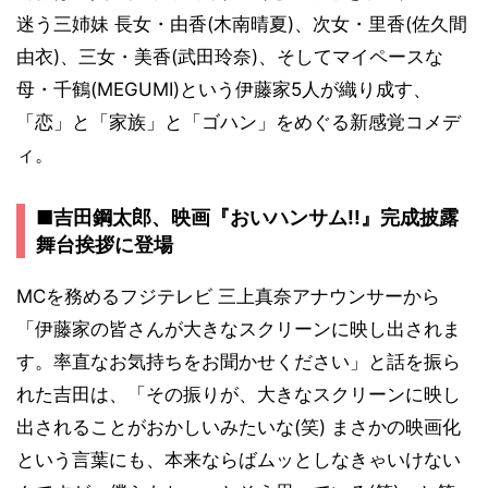
迷う三姉妹 長女・由香(木南晴夏)、次女・里香(佐久間
由衣)、三女・美香(武田玲奈)、そしてマイペースな
母・千鶴(MEGUMI)という伊藤家5人が織り成す、
「恋」と「家族」と「ゴハン」をめぐる新感覚コメデ
ィ。
■吉田鋼太郎、映画『おいハンサム!!』完成披露
舞台挨拶に登場
MCを務めるフジテレビ 三上真奈アナウンサーから
「伊藤家の皆さんが大きなスクリーンに映し出されま
す。率直なお気持ちをお聞かせください」と話を振ら
れた吉田は、「その振りが、大きなスクリーンに映し
出されることがおかしいみたいな(笑) まさかの映画化
という言葉にも、本来ならばムッとしなきゃいけない