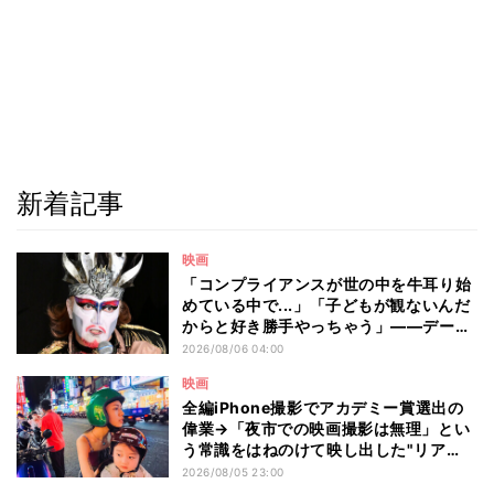
新着記事
映画
「コンプライアンスが世の中を牛耳り始
めている中で...」「子どもが観ないんだ
からと好き勝手やっちゃう」――デーモ
ン閣下が語る映画『レディ・オア・ノッ
2026/08/06 04:00
ト2』の"狂気"とは?
映画
全編iPhone撮影でアカデミー賞選出の
偉業→「夜市での映画撮影は無理」とい
う常識をはねのけて映し出した"リア
ル"とは――ツォウ監督が語る映画『左
2026/08/05 23:00
利き少女』の舞台裏