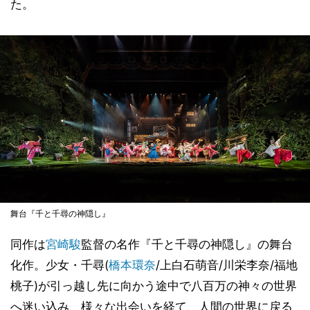
た。
舞台『千と千尋の神隠し』
同作は
宮崎駿
監督の名作『千と千尋の神隠し』の舞台
化作。少女・千尋(
橋本環奈
/上白石萌音/川栄李奈/福地
桃子)が引っ越し先に向かう途中で八百万の神々の世界
へ迷い込み、様々な出会いを経て、人間の世界に戻る