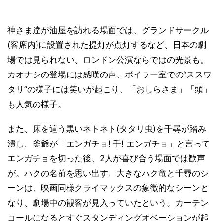
神さま達が油屋を訪れる場面では、グランドサークル
(客席内)に設置された提灯が点灯するなど、日本の劇
場では見られない、ロンドン公演ならではの光景も。
カオナシの登場には感嘆の声、ボイラー室での“ススワ
タリ”の様子には笑いが起こり、「おしらさま」「頭」
も人気の様子。
また、床を這う黒いネトネト(タタリ虫)を千尋が踏み
潰し、釜爺が「エンガチョ! 千! エンガチョ」と言って
エンガチョを切った後、2人が喜び合う場面では歓声
が。ハクの名前を思い出す、大きなハク竜と千尋のシ
ーンは、映画同様クライマックスの象徴的なシーンと
なり、劇場中の観客が見入っていたという。カーテン
コールになるとすぐスタンディングオベーションが起