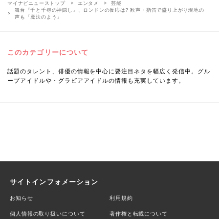
マイナビニューストップ
エンタメ
芸能
舞台『千と千尋の神隠し』、ロンドンの反応は? 歓声・指笛で盛り上がり現地の
声も「魔法のよう」
このカテゴリーについて
話題のタレント、俳優の情報を中心に要注目ネタを幅広く発信中。グル
ープアイドルや・グラビアアイドルの情報も充実しています。
サイトインフォメーション
お知らせ
利用規約
個人情報の取り扱いについて
著作権と転載について