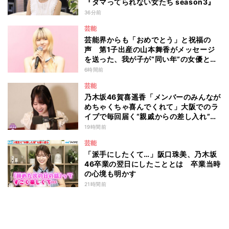
『ダマってられない女たち season3』
36分前
芸能
芸能界からも「おめでとう」と祝福の
声 第1子出産の山本舞香がメッセージ
を送った、我が子が“同い年”の女優と
は 今月1日には2年在籍した所属事務所
6時間前
からの退所を報告「自分の進むべき道を
芸能
改めて考えながら…」
乃木坂46賀喜遥香「メンバーのみんなが
めちゃくちゃ喜んでくれて」大阪でのラ
イブで毎回届く“親戚からの差し入れ”と
は？
19時間前
芸能
「派手にしたくて…」阪口珠美、乃木坂
46卒業の翌日にしたこととは 卒業当時
の心境も明かす
21時間前