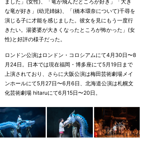
ました」(女性)、「竜が飛んだところが好き」「大き
な竜が好き」(幼児姉妹)、「(橋本環奈について)千尋を
演じる子に才能を感じました。彼女を見にもう一度行
きたい。湯婆婆が大きくなったところが怖かった」(女
性)と好評の様子だった。
ロンドン公演はロンドン・コロシアムにて4月30日〜8
月24日。日本では現在福岡・博多座にて5月19日まで
上演されており、さらに大阪公演は梅田芸術劇場メイ
ンホールにて5月27日〜6月6日、北海道公演は札幌文
化芸術劇場 hitaruにて6月15日〜20日。