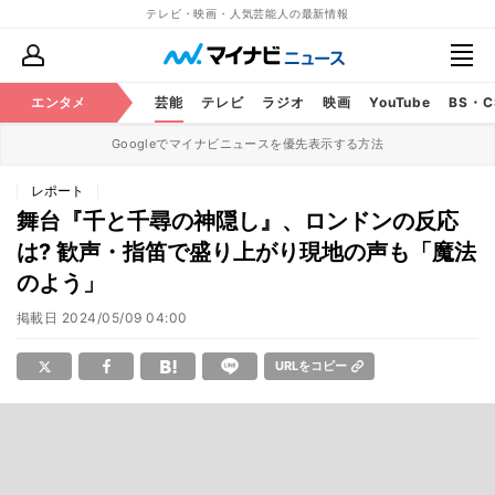
テレビ・映画・人気芸能人の最新情報
エンタメ
芸能
テレビ
ラジオ
映画
YouTube
BS・
Googleでマイナビニュースを優先表示する方法
レポート
舞台『千と千尋の神隠し』、ロンドンの反応
は? 歓声・指笛で盛り上がり現地の声も「魔法
のよう」
掲載日
2024/05/09 04:00
URLをコピー