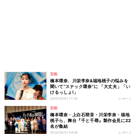
芸能
橋本環奈、川栄李奈&福地桃子の悩みを
聞いて“スナック環奈”に 「大丈夫」「い
けるっしょ!」
2024/03/01 17:33
レポート
芸能
橋本環奈・上白石萌音・川栄李奈・福地
桃子ら、舞台『千と千尋』製作会見に22
名が集結
2024/03/01 04:00
レポート