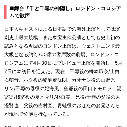
■舞台『千と千尋の神隠し』ロンドン・コロシア
ムで歓声
日本人キャストによる日本語での海外上演としては演
劇史上最大規模、また東宝主催公演としても史上初の
試みとなる今回のロンドン上演は、ウェストエンド最
大級となる約2,300席の客席数の劇場、ロンドン・コ
ロシアムにて4月30日にプレビュー上演を開始し、5月
7日に本初日を迎えた。現在、千尋役の橋本環奈/上白
石萌音、ハク役の醍醐虎汰朗、カオナシ役の山野光、
リン/千尋の母役の妃海風、釜爺役の田口トモロヲ、湯
婆婆/銭婆役の夏木マリ/朴ロ美、兄役/千尋の父役の大
澄賢也、父役の吉村直、青蛙役のおばたのお兄さんら
が現地で公演を行なっている。