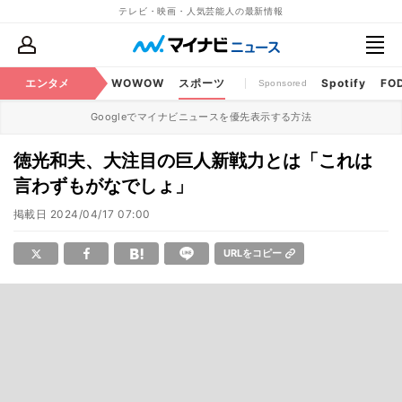
テレビ・映画・人気芸能人の最新情報
BS・CS番組
エンタメ
話題
WOWOW
スポーツ
Spotify
FO
Sponsored
Googleでマイナビニュースを優先表示する方法
徳光和夫、大注目の巨人新戦力とは「これは
言わずもがなでしょ」
掲載日
2024/04/17 07:00
URLをコピー