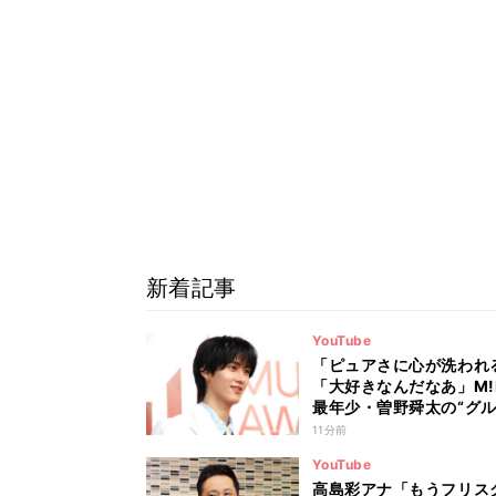
新着記事
YouTube
「ピュアさに心が洗われ
「大好きなんだなあ」M!
最年少・曽野舜太の“グ
プ愛”にファンから感動
11分前
YouTube
高島彩アナ「もうフリス