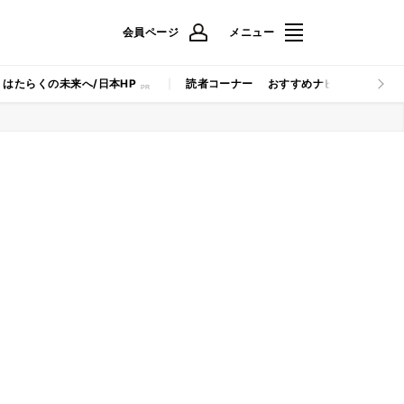
会員ページ
メニュー
はたらくの未来へ/日本HP
読者コーナー
おすすめナビ
マイナビB