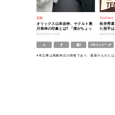
芸能
YouTube
オリックス山本由伸、ヤクルト奥
松井秀喜
川恭伸の印象とは? 「僕がちょっ
た投手は
と負けてた」
た」
2021/12/02 14:00
2021/10/28
URLをコピー
※本記事は掲載時点の情報であり、最新のものと