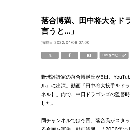
落合博満、田中将大をド
言うと…」
掲載日
2022/04/09 07:00
URLをコピー
野球評論家の落合博満氏が6日、YouT
ル』に出演。動画「田中将大投手をドラ
ネル】」内で、中日ドラゴンズの監督時
した。
同チャンネルでは今回、落合氏がスタッ
る企画を実施。動画終盤、「2006年の