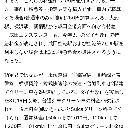
すると、これらの料金から100円値引きされる。一
方、事前に特急券・指定券等を購入せず、車内で精算
する場合(普通車のみ可能)は260円加算される。大船
駅、横浜駅、新宿駅から成田空港方面へ向かう特急
「成田エクスプレス」も、今年3月のダイヤ改正で特
急料金が改定され、成田空港駅および空港第2ビル駅を
利用しない場合は上記の特急料金が適用されるように
なった。
指定席ではないが、東海道線・宇都宮線・高崎線と常
磐線、横須賀線・総武快速線の快速・普通列車は2階建
てグリーン車を2両連結している。ダイヤ改正を実施し
た3月16日以降、普通列車グリーン車の料金が改定さ
れた。通常料金(紙のきっぷ)とSuicaグリーン料金で分
けられ、通常料金は50kmまで1,010円、100kmまで
1,260円、101km以上で1,810円、Suicaグリーン料金は