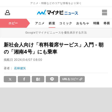
アニメ・特撮などのコアな情報をより深く
ホビー
アニメ
鉄道
コミック
おもちゃ
特撮
将棋
Googleでマイナビニュースを優先表示する方法
新社会人向け「有料着席サービス」入門 - 朝
の「湘南4号」にも乗車
掲載日
2024/04/07 08:00
著者：
若林健矢
URLをコピー