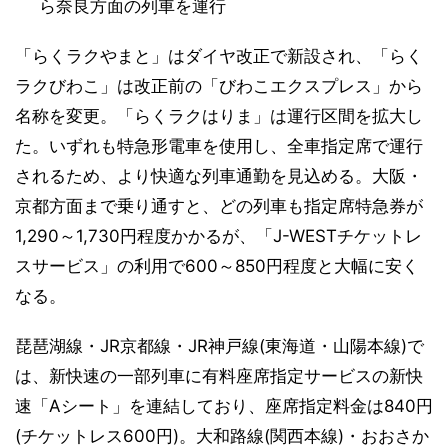
ら奈良方面の列車を運行
「らくラクやまと」はダイヤ改正で新設され、「らく
ラクびわこ」は改正前の「びわこエクスプレス」から
名称を変更。「らくラクはりま」は運行区間を拡大し
た。いずれも特急形電車を使用し、全車指定席で運行
されるため、より快適な列車通勤を見込める。大阪・
京都方面まで乗り通すと、どの列車も指定席特急券が
1,290～1,730円程度かかるが、「J-WESTチケットレ
スサービス」の利用で600～850円程度と大幅に安く
なる。
琵琶湖線・JR京都線・JR神戸線(東海道・山陽本線)で
は、新快速の一部列車に有料座席指定サービスの新快
速「Aシート」を連結しており、座席指定料金は840円
(チケットレス600円)。大和路線(関西本線)・おおさか