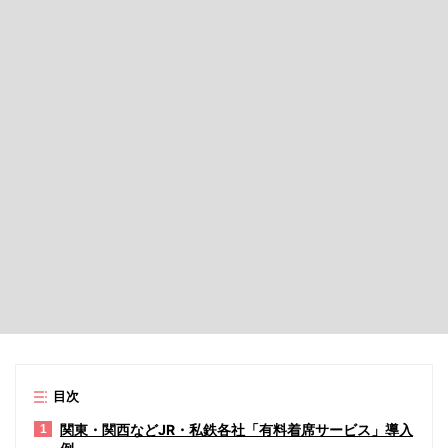
目次
関東・関西などJR・私鉄各社「有料着席サービス」導入
1