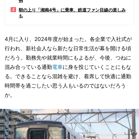
例
朝の上り「湘南4号」に乗車、鉄道ファン目線の楽しみ
2
も
4月に入り、2024年度が始まった。各企業で入社式が
行われ、新社会人なら新たな日常生活が幕を開ける頃
だろう。勤務先や就業時間にもよるが、今後、つねに
混み合っている通勤
電車
に身を投じていくことにもな
る。できることなら混雑を避け、着席して快適に通勤
時間帯を過ごしたい思う人もいるのではないだろう
か。