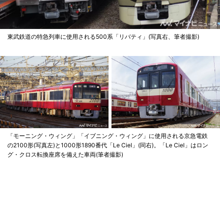
東武鉄道の特急列車に使用される500系「リバティ」(写真右、筆者撮影)
「モーニング・ウィング」「イブニング・ウィング」に使用される京急電鉄
の2100形(写真左)と1000形1890番代「Le Ciel」(同右)。「Le Ciel」はロン
グ・クロス転換座席を備えた車両(筆者撮影)