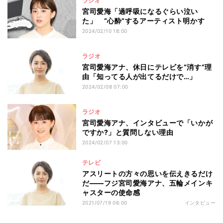
ラジオ
宮司愛海「過呼吸になるぐらい泣い
た」 “心酔”するアーティスト明かす
2024/02/10 18:00
ラジオ
宮司愛海アナ、休日にテレビを“消す”理
由「知ってる人が出てるだけで…」
2024/02/08 07:00
ラジオ
宮司愛海アナ、インタビューで「いかが
ですか?」と質問しない理由
2024/02/07 13:00
テレビ
アスリートの方々の思いを伝えきるだけ
だ――フジ宮司愛海アナ、五輪メインキ
ャスターの使命感
2021/07/19 06:00
インタビュー