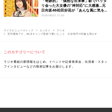
「奇跡的」「偶然な出来事」駅でバッタ
リ会った大女優の“神対応”に大感激…元
日向坂46松田好花が「あんな風に気を使
える人になりたい」と感動した“振る舞
2026/08/07 21:00
い”とは
マイナビニューストップ
エンタメ
ラジオ
宮司愛海アナ、MLBキャンプ取材で驚いたこと 大谷翔平の印象も明かす
このカテゴリーについて
ラジオ番組の新情報をはじめ、イベントや記者発表会、出演者・スタッ
フインタビューなどの取材記事をお届けします。