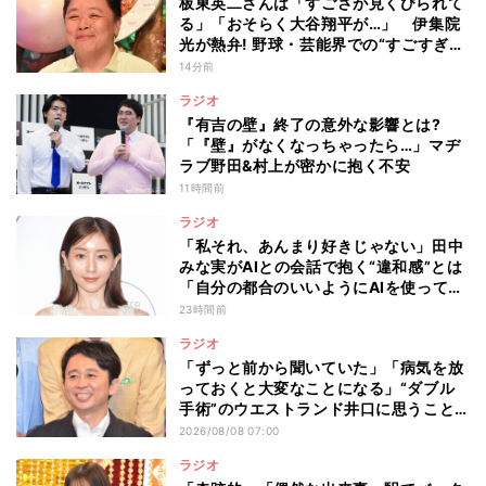
板東英二さんは「すごさが見くびられて
る」「おそらく大谷翔平が…」 伊集院
光が熱弁! 野球・芸能界での“すごすぎ
る”功績
14分前
ラジオ
『有吉の壁』終了の意外な影響とは?
「『壁』がなくなっちゃったら…」マヂ
ラブ野田&村上が密かに抱く不安
11時間前
ラジオ
「私それ、あんまり好きじゃない」田中
みな実がAIとの会話で抱く“違和感”とは
「自分の都合のいいようにAIを使ってる
人たちって…」
23時間前
ラジオ
「ずっと前から聞いていた」「病気を放
っておくと大変なことになる」“ダブル
手術”のウエストランド井口に思うこと…
有吉弘行が本音を明かした“仕事と病
2026/08/08 07:00
気”の向き合い方
ラジオ