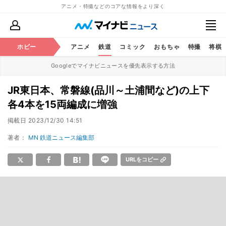
アニメ・特撮などのコアな情報をより深く
ホビー
アニメ
鉄道
コミック
おもちゃ
特撮
将棋
Googleでマイナビニュースを優先表示する方法
JR東日本、常磐線(品川～土浦間など)の上下
各4本を15両編成に増強
掲載日
2023/12/30 14:51
著者：
MN 鉄道ニュース編集部
URLをコピー