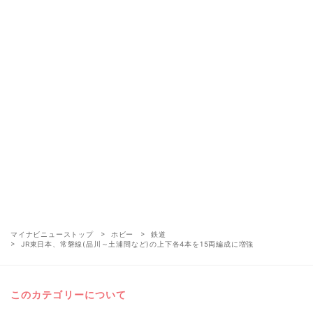
マイナビニューストップ
ホビー
鉄道
JR東日本、常磐線(品川～土浦間など)の上下各4本を15両編成に増強
このカテゴリーについて