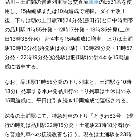
品川～土浦間の普通列車等は交直流
電車
のE531系を使
用し、15両編成または10両編成で運転。ダイヤ改正
後、下りは朝の上野駅7時24分発(勝田行)と日中時間帯
の品川駅11時55分発・12時17分発・13時35分発(土休
日13時36分発)、計4本を15両編成に増車。上りは土浦
駅10時13分発(始発駅は水戸駅)・10時29分発・11時57
分発・22時19分発(始発駅は勝田駅)の計4本を15両編
成に増車する。
なお、品川駅11時55分発の下り列車と、土浦駅を10時
13分に発車する水戸発品川行の上り列車は土休日のみ
15両編成に。平日は引き続き10両編成で運転される。
深夜の土浦駅にて、特急列車の下り「ときわ83号」(現
行の時刻は品川駅22時15分発・土浦駅23時18分着)か
ら普通列車への接続改善も行う。現在は土浦駅を23時