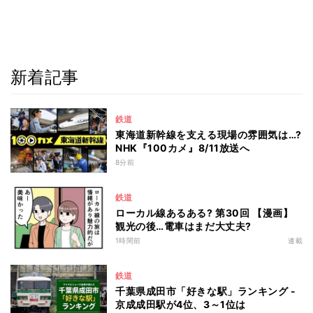
新着記事
鉄道
東海道新幹線を支える現場の雰囲気は…?
NHK『100カメ』8/11放送へ
8分前
鉄道
ローカル線あるある? 第30回 【漫画】
観光の後…電車はまだ大丈夫?
1時間前
連載
鉄道
千葉県成田市「好きな駅」ランキング -
京成成田駅が4位、3～1位は