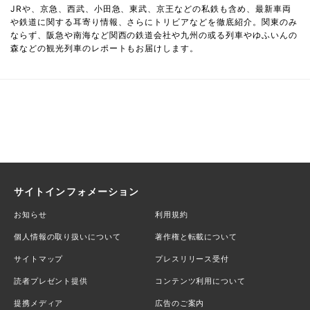
JRや、京急、西武、小田急、東武、京王などの私鉄も含め、最新車両
や鉄道に関する耳寄り情報、さらにトリビアなどを徹底紹介。関東のみ
ならず、阪急や南海など関西の鉄道会社や九州の或る列車やゆふいんの
森などの観光列車のレポートもお届けします。
サイトインフォメーション
お知らせ
利用規約
個人情報の取り扱いについて
著作権と転載について
サイトマップ
プレスリリース受付
読者プレゼント提供
コンテンツ利用について
提携メディア
広告のご案内