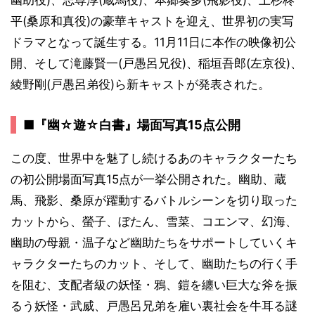
幽助役)、志尊淳(蔵馬役)、本郷奏多(飛影役)、上杉柊
平(桑原和真役)の豪華キャストを迎え、世界初の実写
ドラマとなって誕生する。11月11日に本作の映像初公
開、そして滝藤賢一(戸愚呂兄役)、稲垣吾郎(左京役)、
綾野剛(戸愚呂弟役)ら新キャストが発表された。
■『幽☆遊☆白書』場面写真15点公開
この度、世界中を魅了し続けるあのキャラクターたち
の初公開場面写真15点が一挙公開された。幽助、蔵
馬、飛影、桑原が躍動するバトルシーンを切り取った
カットから、螢子、ぼたん、雪菜、コエンマ、幻海、
幽助の母親・温子など幽助たちをサポートしていくキ
ャラクターたちのカット、そして、幽助たちの行く手
を阻む、支配者級の妖怪・鴉、鎧を纏い巨大な斧を振
るう妖怪・武威、戸愚呂兄弟を雇い裏社会を牛耳る謎