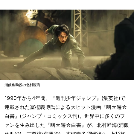
浦飯幽助役の北村匠海
1990年から4年間、『週刊少年ジャンプ』(集英社)で
連載された冨樫義博氏による大ヒット漫画『幽☆遊☆
白書』(ジャンプ・コミックス刊)。世界中に多くのフ
ァンを生み出した『幽☆遊☆白書』が、北村匠海(浦飯