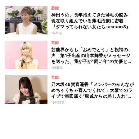
芸能
神田うの、長年抱えてきた薄毛の悩み
現在取り組んでいる薄毛治療に密着
『ダマってられない女たち season3』
1時間前
芸能
芸能界からも「おめでとう」と祝福の
声 第1子出産の山本舞香がメッセージ
を送った、我が子が“同い年”の女優と
は 今月1日には2年在籍した所属事務所
7時間前
からの退所を報告「自分の進むべき道を
芸能
改めて考えながら…」
乃木坂46賀喜遥香「メンバーのみんなが
めちゃくちゃ喜んでくれて」大阪でのラ
イブで毎回届く“親戚からの差し入れ”と
は？
19時間前