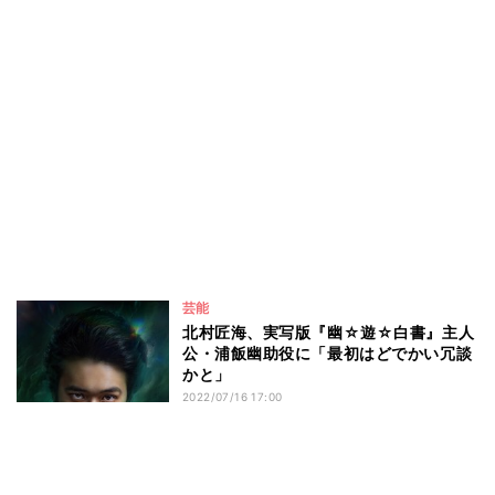
芸能
北村匠海、実写版『幽☆遊☆白書』主人
公・浦飯幽助役に「最初はどでかい冗談
かと」
2022/07/16 17:00