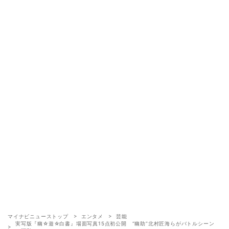
マイナビニューストップ
エンタメ
芸能
実写版『幽☆遊☆白書』場面写真15点初公開 “幽助”北村匠海らがバトルシーン