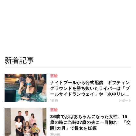
新着記事
芸能
ナイトプールから公式配信 ギフティン
グラウンドを勝ち抜いたライバーは「プ
ールサイドランウェイ」や「水中リレ
ー」にも参加 『イチナナイト★プー
1分前
レポート
ル・パーティー』
芸能
36歳でおばあちゃんになった女性、15
歳の時に当時27歳の夫に一目惚れ 「交
際1カ月」で長女を妊娠
36分前