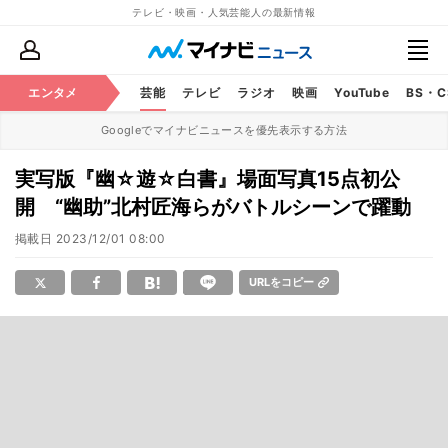
テレビ・映画・人気芸能人の最新情報
エンタメ
芸能
テレビ
ラジオ
映画
YouTube
BS・
Googleでマイナビニュースを優先表示する方法
実写版『幽☆遊☆白書』場面写真15点初公
開 “幽助”北村匠海らがバトルシーンで躍動
掲載日
2023/12/01 08:00
URLをコピー