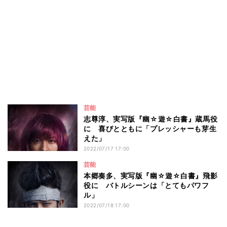
芸能
志尊淳、実写版『幽☆遊☆白書』蔵馬役
に 喜びとともに「プレッシャーも芽生
えた」
2022/07/17 17:00
芸能
本郷奏多、実写版『幽☆遊☆白書』飛影
役に バトルシーンは「とてもパワフ
ル」
2022/07/18 17:00