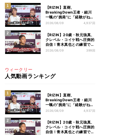
【RIZIN】直樹、
BreakingDown王者・細川
一颯の“挑発”に「経験がねぇ
なぁ」
2026/08/09
4,937回
【RIZIN】20歳・秋元強真、
クレベル・コイケ戦へ圧倒的
自信！青木真也との練習で技
術力アップ
2026/08/09
399回
ウィークリー
人気動画ランキング
【RIZIN】直樹、
BreakingDown王者・細川
一颯の“挑発”に「経験がねぇ
なぁ」
2026/08/09
4,937回
【RIZIN】20歳・秋元強真、
クレベル・コイケ戦へ圧倒的
自信！青木真也との練習で技