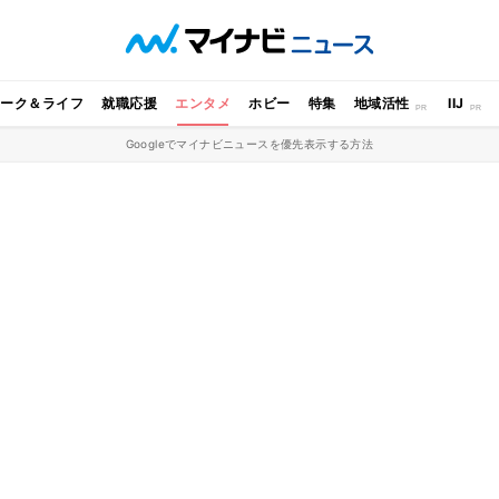
ワーク＆ライフ
就職応援
エンタメ
ホビー
特集
地域活性
IIJ
Googleでマイナビニュースを優先表示する方法