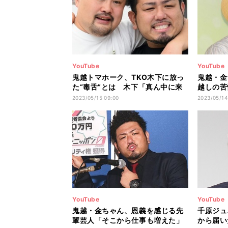
YouTube
YouTube
鬼越トマホーク、TKO木下に放っ
鬼越・金
た“毒舌”とは 木下「真ん中に来
越しの苦
た」
聞いた」
2023/05/15 09:00
2023/05/14
YouTube
YouTube
鬼越・金ちゃん、恩義を感じる先
千原ジュ
輩芸人「そこから仕事も増えた」
から届い