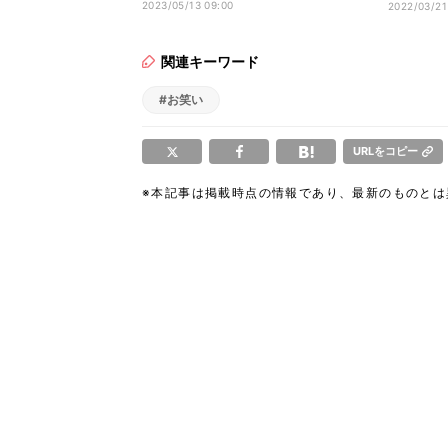
か…」
2023/05/13 09:00
2022/03/21
関連キーワード
#お笑い
URLをコピー
※本記事は掲載時点の情報であり、最新のものと