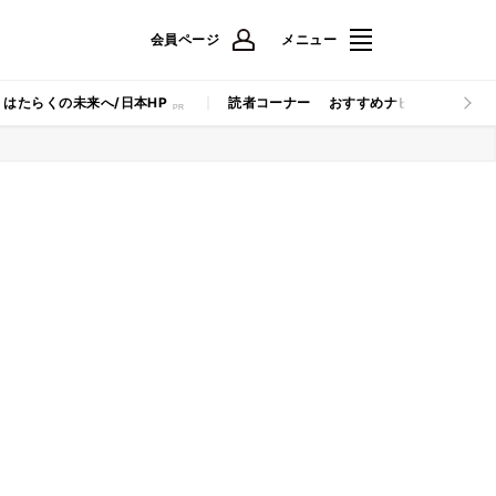
会員ページ
メニュー
はたらくの未来へ/日本HP
読者コーナー
おすすめナビ
マイナビB