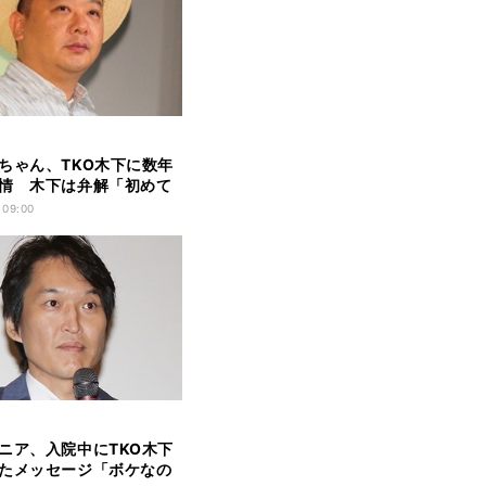
ちゃん、TKO木下に数年
情 木下は弁解「初めて
 09:00
ニア、入院中にTKO木下
たメッセージ「ボケなの