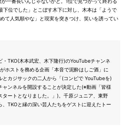
と僕が一番長いんじゃないかと。1位で見つかって終わる
最下位でした」とこぼす木下に対し、木本は「ようで
めて人気順やな」と現実を突きつけ、笑いを誘ってい
TKO(木本武宏、木下隆行)のYouTubeチャンネ
サックがホストを務める企画「本音で泥酔はしご酒」に
カジサックの二人から「(コンビで YouTubeを)
チャンネルを開設することが決定した(※動画「皆様
スタートとなりました。」)。千原ジュニア、東野
ら、TKOと縁の深い芸人たちをゲストに迎えたトー