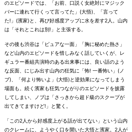
のエピソードでは、「お前、口説く女絶対にマジック
バーに連れて行くって言ってた」(大悟)、「言って
た!」(濱家)と、再び好感度アップに水を差す2人。山内
は「それとこれは別!」と主張する。
その後も渋谷は「ピュアな一面」「胸に秘めた熱さ」
など山内のエピソードを惜しみなく話していくが、レ
ギュラー番組共演時のある出来事には、良い話のよう
な反面、にじみ出す山内の狂気に「怖! 一番怖い」(ノ
ブ)、「何より怖いよ」(大悟)と逆効果になってしまう
場面も。続く濱家も狂気つながりのエピソードを披露
してしまい、ノブは「さっきから超ド級のスクープが
出てきてますけど!」と驚く。
「この2人から好感度上がる話が出てない」という山内
のクレームに、ようやく口を開いた大悟と濱家。2人が