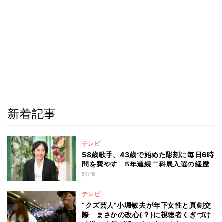
新着記事
テレビ
58歳歌手、43歳で始めた彫刻に毎日6時
間を費やす 5年連続二科展入選の経歴
5分前
テレビ
“クズ芸人”小堀敏夫が年下女性と真剣交
際 まさかの改心(？)に視聴者くぎづけ