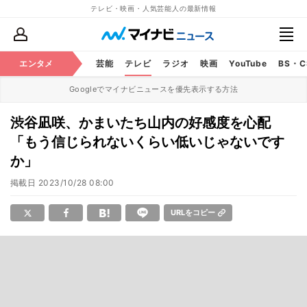
テレビ・映画・人気芸能人の最新情報
エンタメ
芸能
テレビ
ラジオ
映画
YouTube
BS・
Googleでマイナビニュースを優先表示する方法
渋谷凪咲、かまいたち山内の好感度を心配
「もう信じられないくらい低いじゃないです
か」
掲載日
2023/10/28 08:00
URLをコピー