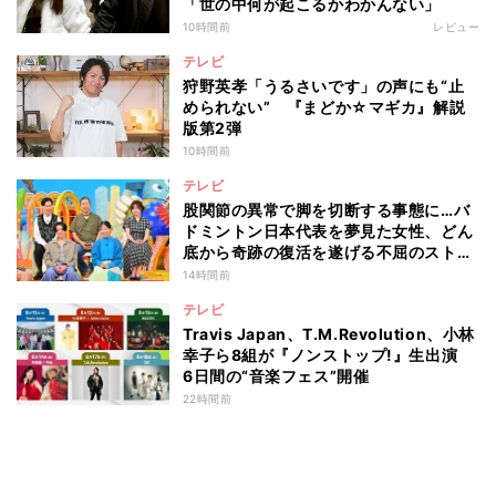
「世の中何が起こるかわかんない」
10時間前
レビュー
テレビ
狩野英孝「うるさいです」の声にも“止
められない” 『まどか☆マギカ』解説
版第2弾
10時間前
テレビ
股関節の異常で脚を切断する事態に…バ
ドミントン日本代表を夢見た女性、どん
底から奇跡の復活を遂げる不屈のストー
リー『仰天』が再現
14時間前
テレビ
Travis Japan、T.M.Revolution、小林
幸子ら8組が『ノンストップ!』生出演
6日間の“音楽フェス”開催
22時間前