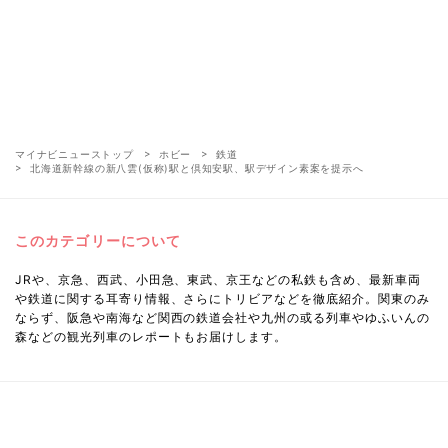
マイナビニューストップ
ホビー
鉄道
北海道新幹線の新八雲(仮称)駅と倶知安駅、駅デザイン素案を提示へ
このカテゴリーについて
JRや、京急、西武、小田急、東武、京王などの私鉄も含め、最新車両
や鉄道に関する耳寄り情報、さらにトリビアなどを徹底紹介。関東のみ
ならず、阪急や南海など関西の鉄道会社や九州の或る列車やゆふいんの
森などの観光列車のレポートもお届けします。