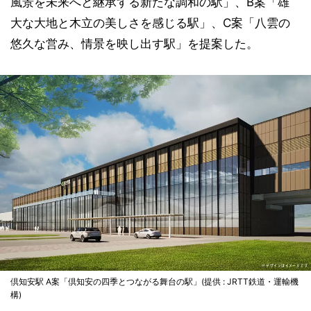
風景を未来へと継承する新たな調和の駅」、B案「雄
大な大地と木立の美しさを感じる駅」、C案「八雲の
悠久な営み、情景を映し出す駅」を提案した。
倶知安駅 A案「倶知安の四季とつながる舞台の駅」(提供 : JRTT鉄道・運輸機
構)