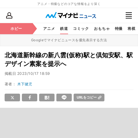
アニメ・特撮などのコアな情報をより深く
ホビー
アニメ
鉄道
コミック
おもちゃ
特撮
将棋
Googleでマイナビニュースを優先表示する方法
北海道新幹線の新八雲(仮称)駅と倶知安駅、駅
デザイン素案を提示へ
掲載日
2023/10/17 18:59
著者：
木下健児
URLをコピー