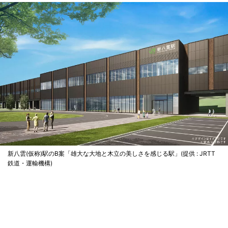
新八雲(仮称)駅のB案「雄大な大地と木立の美しさを感じる駅」(提供 : JRTT
鉄道・運輸機構)