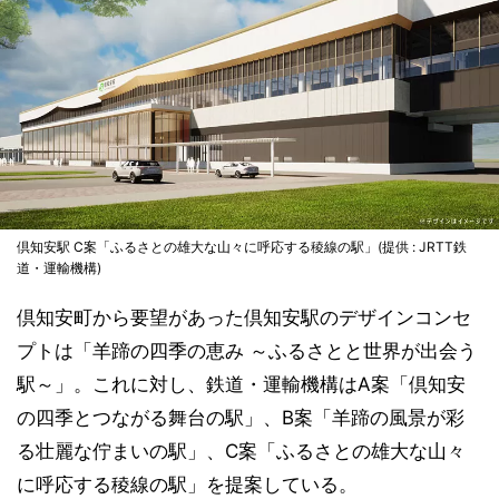
倶知安駅 C案「ふるさとの雄大な山々に呼応する稜線の駅」(提供 : JRTT鉄
道・運輸機構)
倶知安町から要望があった倶知安駅のデザインコンセ
プトは「羊蹄の四季の恵み ～ふるさとと世界が出会う
駅～」。これに対し、鉄道・運輸機構はA案「倶知安
の四季とつながる舞台の駅」、B案「羊蹄の風景が彩
る壮麗な佇まいの駅」、C案「ふるさとの雄大な山々
に呼応する稜線の駅」を提案している。