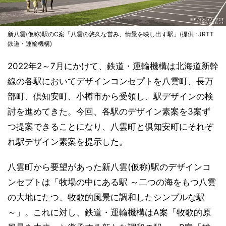
新八雲(仮称)駅のC案「八雲の悠久な営み、情景を映し出す駅」(提供 : JRTT
鉄道・運輸機構)
2022年2～7月にかけて、鉄道・運輸機構は北海道新幹
線の各駅においてデザインコンセプトを八雲町、長万
部町、倶知安町、小樽市から受領し、駅デザインの検
討を進めてきた。今回、各駅のデザイン素案を3案ず
つ提案できることになり、八雲町と倶知安町にそれぞ
れ駅デザイン素案を提示した。
八雲町から要望があった新八雲(仮称)駅のデザインコ
ンセプトは「牧場の中にある駅 ～二つの海をもつ八雲
の大地にたつ、牧歌的風景に調和したシンプルな駅
～」。これに対し、鉄道・運輸機構はA案「牧歌的原