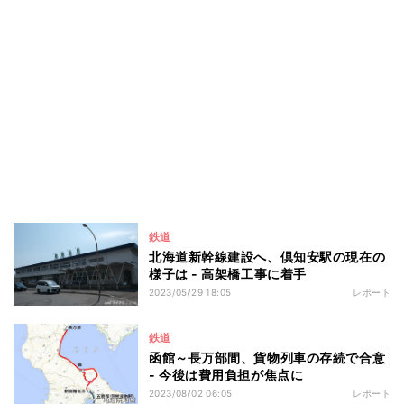
鉄道
北海道新幹線建設へ、倶知安駅の現在の
様子は - 高架橋工事に着手
2023/05/29 18:05
レポート
鉄道
函館～長万部間、貨物列車の存続で合意
- 今後は費用負担が焦点に
2023/08/02 06:05
レポート