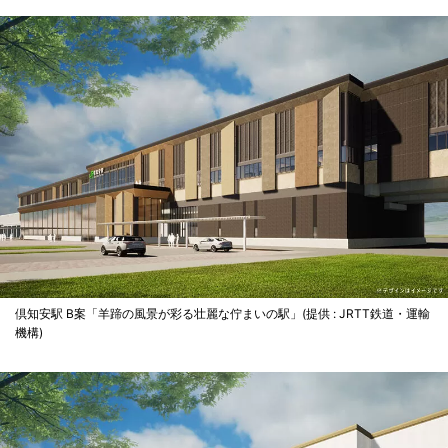
倶知安駅 B案「羊蹄の風景が彩る壮麗な佇まいの駅」(提供 : JRTT鉄道・運輸
機構)