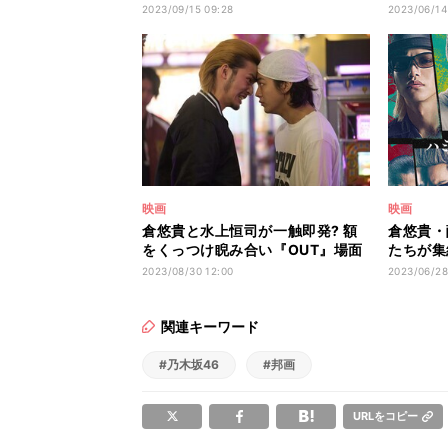
れる『OUT』予告映像
ンでヤン
2023/09/15 09:28
2023/06/14
映画
映画
倉悠貴と水上恒司が一触即発? 額
倉悠貴・
をくっつけ睨み合い『OUT』場面
たちが集
写真
『OUT
2023/08/30 12:00
2023/06/28
関連キーワード
#乃木坂46
#邦画
URLをコピー