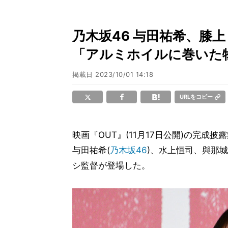
乃木坂46 与田祐希、膝
「アルミホイルに巻いた
掲載日
2023/10/01 14:18
URLをコピー
映画『OUT』(11月17日公開)の完
与田祐希(
乃木坂46
)、水上恒司、與那城奨
シ監督が登場した。