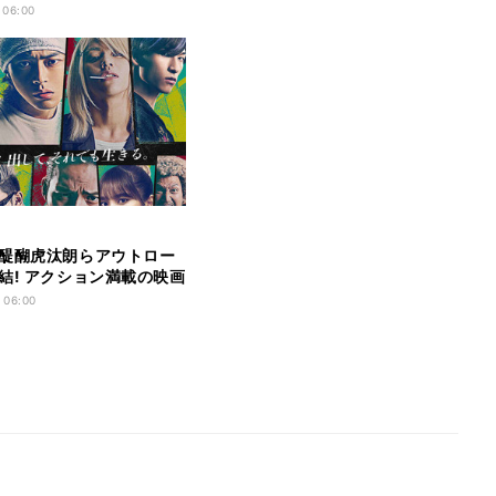
キー役に
 06:00
醍醐虎汰朗らアウトロー
結! アクション満載の映画
』公開日も決定
 06:00