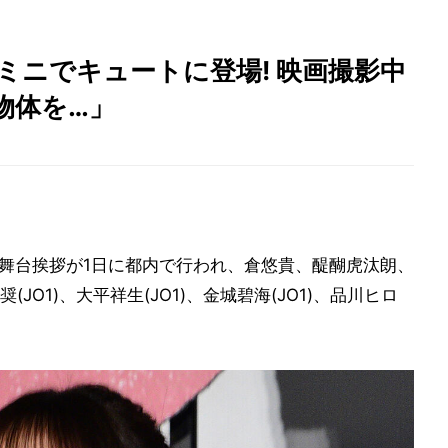
上ミニでキュートに登場! 映画撮影中
物体を…」
成披露舞台挨拶が1日に都内で行われ、倉悠貴、醍醐虎汰朗、
(JO1)、大平祥生(JO1)、金城碧海(JO1)、品川ヒロ