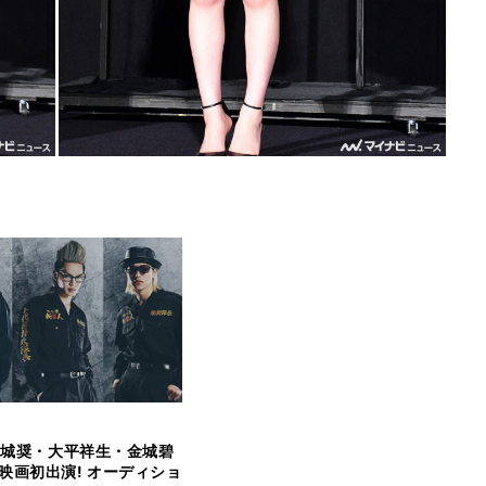
與那城奨・大平祥生・金城碧
映画初出演! オーディショ