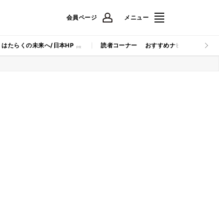
会員ページ
メニュー
はたらくの未来へ/日本HP
読者コーナー
おすすめナビ
マイナビB