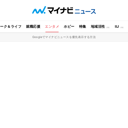
ワーク＆ライフ
就職応援
エンタメ
ホビー
特集
地域活性
IIJ
Googleでマイナビニュースを優先表示する方法