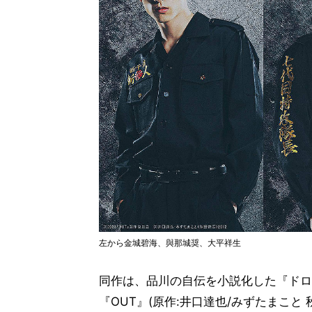
左から金城碧海、與那城奨、大平祥生
同作は、品川の自伝を小説化した『ドロ
『OUT』(原作:井口達也/みずたまこ