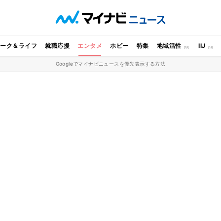
ワーク＆ライフ
就職応援
エンタメ
ホビー
特集
地域活性
IIJ
Googleでマイナビニュースを優先表示する方法