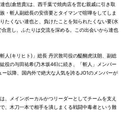
口達也(倉悠貴)は、西千葉で焼肉店を営む親戚に引き取
族・斬人副総長の安倍要とタイマンで喧嘩をしてしま
りたくない達也と、負けたことを知られたくない要(水
で合意し、ふたりは交流を深める。この出会いから達也
斬人(キリヒト)」総長 丹沢敦司役の醍醐虎汰朗、副総
紘役の与田祐希(乃木坂46)に続き、「斬人」メンバー
ュー以降、国内外で絶大な人気を誇るJO1のメンバーが
は、メインボーカルかつリーダーとしてチームを支え
で、木刀一本で相手を潰しまくる戦闘中毒者という難