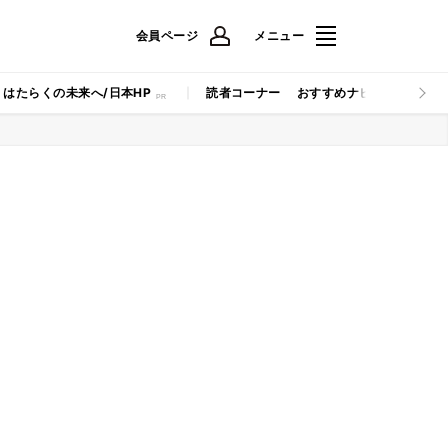
会員ページ
メニュー
はたらくの未来へ/日本HP
読者コーナー
おすすめナビ
マイナビB