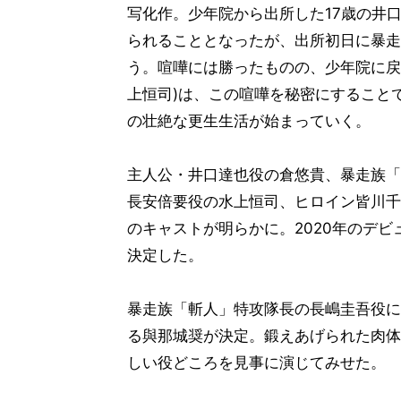
写化作。少年院から出所した17歳の井
られることとなったが、出所初日に暴走
う。喧嘩には勝ったものの、少年院に戻
上恒司)は、この喧嘩を秘密にすること
の壮絶な更生生活が始まっていく。
主人公・井口達也役の倉悠貴、暴走族「
長安倍要役の水上恒司、ヒロイン皆川千
のキャストが明らかに。2020年のデビ
決定した。
暴走族「斬人」特攻隊長の長嶋圭吾役に
る與那城奨が決定。鍛えあげられた肉体
しい役どころを見事に演じてみせた。