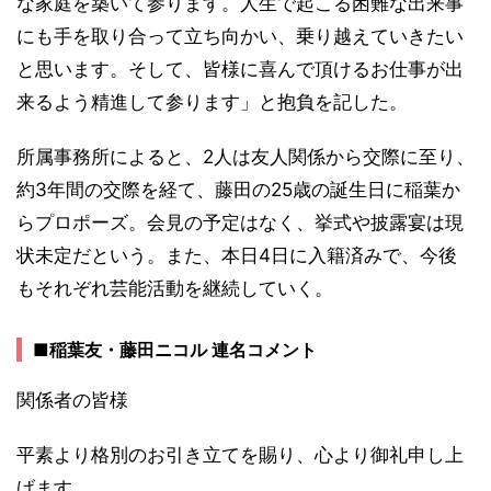
な家庭を築いて参ります。人生で起こる困難な出来事
にも手を取り合って立ち向かい、乗り越えていきたい
と思います。そして、皆様に喜んで頂けるお仕事が出
来るよう精進して参ります」と抱負を記した。
所属事務所によると、2人は友人関係から交際に至り、
約3年間の交際を経て、藤田の25歳の誕生日に稲葉か
らプロポーズ。会見の予定はなく、挙式や披露宴は現
状未定だという。また、本日4日に入籍済みで、今後
もそれぞれ芸能活動を継続していく。
■稲葉友・藤田ニコル 連名コメント
関係者の皆様
平素より格別のお引き立てを賜り、心より御礼申し上
げます。