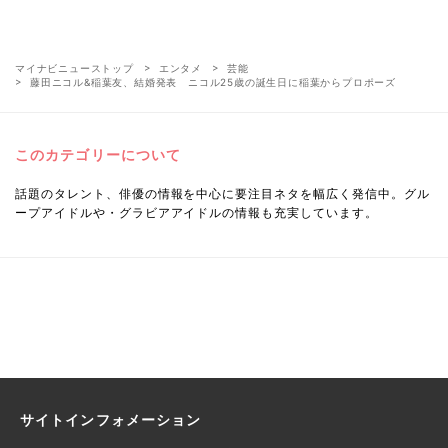
マイナビニューストップ
エンタメ
芸能
藤田ニコル&稲葉友、結婚発表 ニコル25歳の誕生日に稲葉からプロポーズ
このカテゴリーについて
話題のタレント、俳優の情報を中心に要注目ネタを幅広く発信中。グル
ープアイドルや・グラビアアイドルの情報も充実しています。
サイトインフォメーション