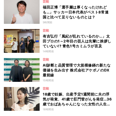
芸能
福田正博「選手層は厚くなったけれど
も…」サッカー日本代表がベスト8常連
国と比べて足りないものとは？
5時間前
芸能
有吉弘行「風紀が乱れているのか…」太
田プロの1～2年目の芸人は先輩に挨拶し
ていない!? 青色1号カミムラが言及
14時間前
芸能
AI診断と品質管理で大規模修繕の新たな
価値を生み出す 株式会社アケボノのDX
最前線
15時間前
芸能
18歳で妊娠、出産予定1週間前に夫の浮
気が発覚、41歳で肛門管がんを発症…36
歳でおばあちゃんになった女性の人生に
島田珠代も思わず涙 『愛のハイエナ
18時間前
season6』