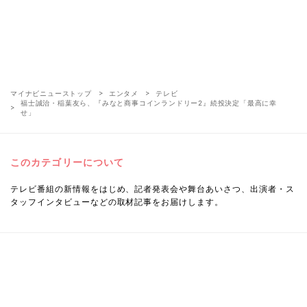
マイナビニューストップ
エンタメ
テレビ
福士誠治・稲葉友ら、『みなと商事コインランドリー2』続投決定「最高に幸
せ」
このカテゴリーについて
テレビ番組の新情報をはじめ、記者発表会や舞台あいさつ、出演者・ス
タッフインタビューなどの取材記事をお届けします。