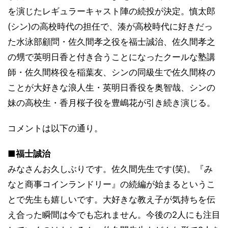
を演じたレギュラーキャスト陣の続投が決定。慎太郎
(シン)の高校時代の担任で、湊が高校時代に好きだっ
た水泳部顧問・佐久間孝之役を福士誠治、佐久間孝之
の甥で英明日香と付き合うことになったクールな塾講
師・佐久間柊役を稲葉友、シンの同級生で佐久間柊の
ことが大好きな浪人生・英明日香役を奥智哉、シンの
妹の高校生・香月桜子役を豊嶋花が引き続き演じる。
コメントは以下の通り。
■福士誠治
みなさんお久しぶりです。佐久間先生です(笑)。『み
なと商事コインランドリー』の続編が始まるというこ
とで先生も嬉しいです。大好きな教え子が気持ちを伝
え合った瞬間は今でも忘れません。今後の2人にも注目