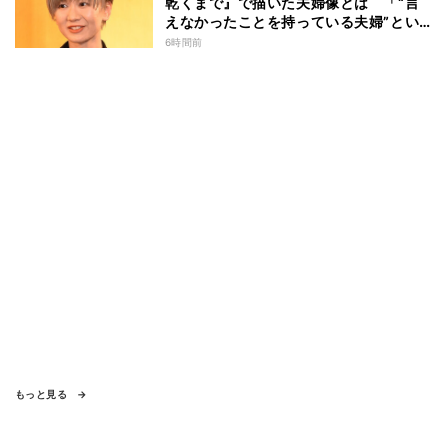
乾くまで』で描いた夫婦像とは 「“言
えなかったことを持っている夫婦”とい
うのは面白いかも」
6時間前
もっと見る