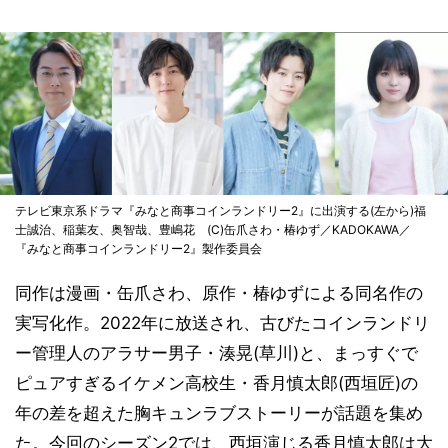
テレビ東京系ドラマ『みなと商事コインランドリー2』に出演する(左から)福
士誠治、稲葉友、奥智哉、豊嶋花 (C)缶爪さわ・椿ゆず／KADOKAWA／
『みなと商事コインランドリー2』製作委員会
同作は漫画・缶爪さわ、原作・椿ゆずによる同名作の
実写化作。2022年に放送され、古びたコインランドリ
ー管理人のアラサー男子・湊晃(草川)と、まっすぐで
ピュアすぎるイケメン高校生・香月慎太郎(西垣匠)の
年の差を超えた胸キュンラブストーリーが話題を集め
た。今回のシーズン2では、西垣演じる香月慎太郎は大