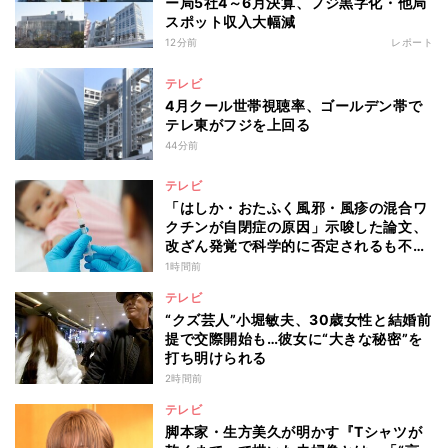
ー局5社4～6月決算、フジ黒字化・他局
スポット収入大幅減
12分前
レポート
テレビ
4月クール世帯視聴率、ゴールデン帯で
テレ東がフジを上回る
44分前
テレビ
「はしか・おたふく風邪・風疹の混合ワ
クチンが自閉症の原因」示唆した論文、
改ざん発覚で科学的に否定されるも不安
消えず…科学者たちの反証はなぜ届かな
1時間前
かったのか
テレビ
“クズ芸人”小堀敏夫、30歳女性と結婚前
提で交際開始も…彼女に“大きな秘密”を
打ち明けられる
2時間前
テレビ
脚本家・生方美久が明かす『Tシャツが