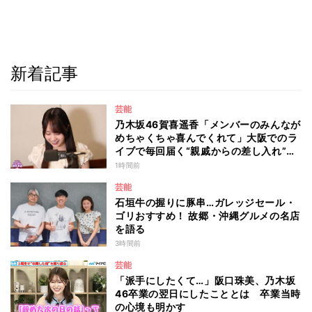
新着記事
芸能
乃木坂46賀喜遥香「メンバーのみんなが
めちゃくちゃ喜んでくれて」大阪でのラ
イブで毎回届く“親戚からの差し入れ”と
は？
1時間前
芸能
石垣牛の握りに豚串…ガレッジセール・
ゴリおすすめ！ 故郷・沖縄グルメの名店
を語る
3時間前
芸能
「派手にしたくて…」阪口珠美、乃木坂
46卒業の翌日にしたこととは 卒業当時
の心境も明かす