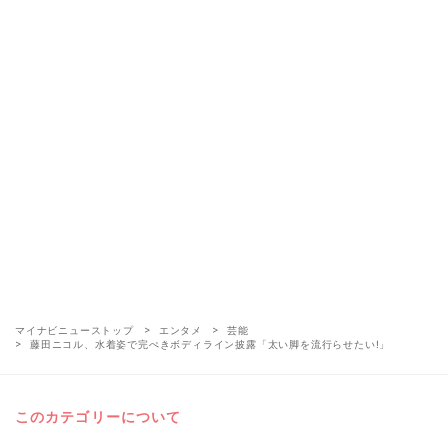
マイナビニューストップ
エンタメ
芸能
藤田ニコル、水着姿で完ぺきボディライン披露「太い脚を流行らせたい!」
このカテゴリーについて