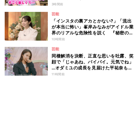
3時間前
芸能
「インスタの裏アカとかない?」「流出
が本当に怖い」峯岸みなみがアイドル業
界のリアルな危険性を説く 『秘密のマ
マ園』特別編
10時間前
芸能
同棲解消を決断、正直な思いを吐露、笑
顔で「じゃあね、バイバイ。元気でね」
…オダミユの成長を見届けた平祐奈も思
わず涙 『ガールオアレディ3』
11時間前