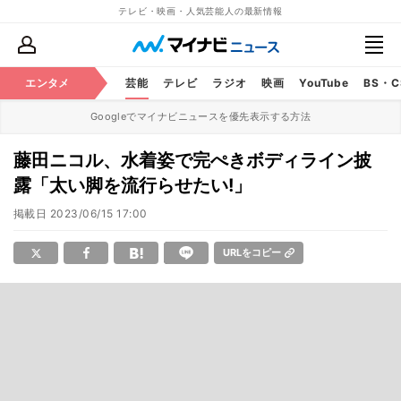
テレビ・映画・人気芸能人の最新情報
エンタメ
芸能
テレビ
ラジオ
映画
YouTube
BS・
Googleでマイナビニュースを優先表示する方法
藤田ニコル、水着姿で完ぺきボディライン披
露「太い脚を流行らせたい!」
掲載日
2023/06/15 17:00
URLをコピー