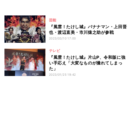
芸能
『風雲！たけし城』バナナマン・上田晋
也・渡辺直美・市川猿之助が参戦
2023/03/10 17:00
テレビ
『風雲！たけし城』片山P、令和版に強
い手応え「大変なものが撮れてしまっ
た」
2023/01/25 19:42