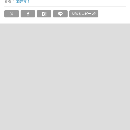
著者：
酒井青子
URLをコピー