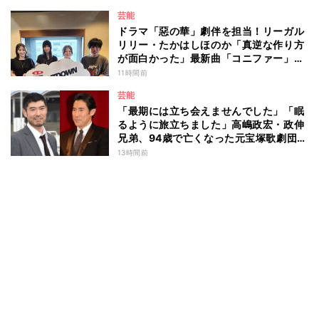
芸能
ドラマ「惡の華」劇伴を担当！リーガル
リリー・たかはしほのか「真逆な作り方
が面白かった」最新曲「コニファー」制
作秘話も
11時間前
芸能
「最期には立ち会えませんでした」「眠
るように旅立ちました」高嶋政宏・政伸
兄弟、94歳で亡くなった元宝塚歌劇団ト
ップスターの母・寿美花代を追悼 ここ
13時間前
数年は誤嚥性肺炎で入退院を繰り返して
いた