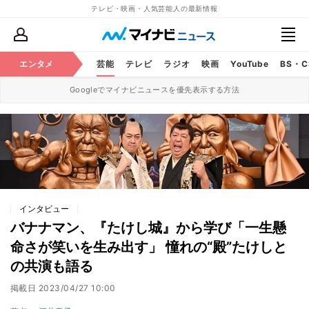
テレビ・映画・人気芸能人の最新情報
エンタメ
芸能
テレビ
ラジオ
映画
YouTube
BS・
Googleでマイナビニュースを優先表示する方法
インタビュー
バナナマン、『たけし城』から学び「一生懸
命さが笑いを生み出す」 憧れの“殿”たけしと
の共演も語る
掲載日
2023/04/27 10:00