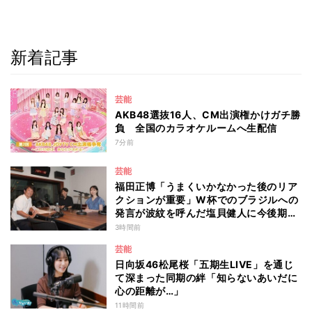
新着記事
芸能
AKB48選抜16人、CM出演権かけガチ勝
負 全国のカラオケルームへ生配信
7分前
芸能
福田正博「うまくいかなかった後のリア
クションが重要」W杯でのブラジルへの
発言が波紋を呼んだ塩貝健人に今後期待
することは？
3時間前
芸能
日向坂46松尾桜「五期生LIVE」を通じ
て深まった同期の絆「知らないあいだに
心の距離が…」
11時間前