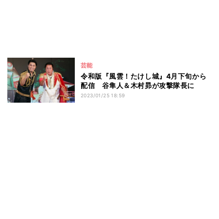
芸能
令和版『風雲！たけし城』4月下旬から
配信 谷隼人＆木村昴が攻撃隊長に
2023/01/25 18:59