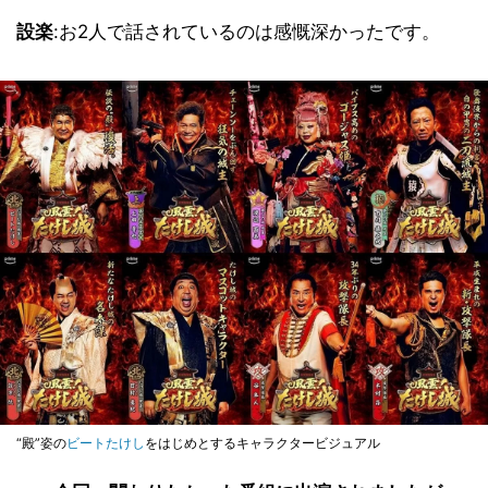
設楽
:お2人で話されているのは感慨深かったです。
“殿”姿の
ビートたけし
をはじめとするキャラクタービジュアル