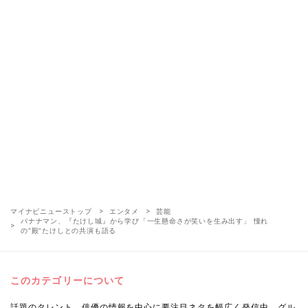
マイナビニューストップ
エンタメ
芸能
バナナマン、『たけし城』から学び「一生懸命さが笑いを生み出す」 憧れ
の“殿”たけしとの共演も語る
このカテゴリーについて
話題のタレント、俳優の情報を中心に要注目ネタを幅広く発信中。グル