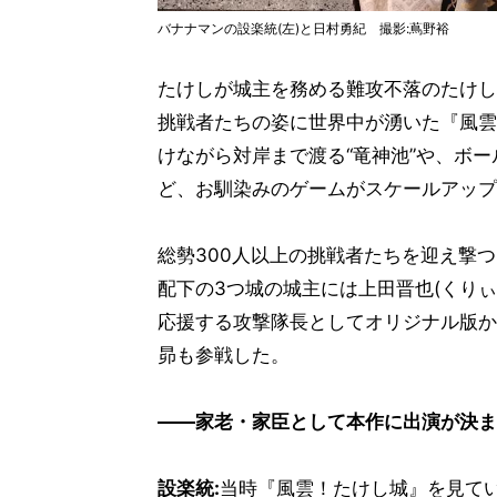
バナナマンの設楽統(左)と日村勇紀 撮影:蔦野裕
たけしが城主を務める難攻不落のたけし
挑戦者たちの姿に世界中が湧いた『風雲
けながら対岸まで渡る“竜神池”や、ボー
ど、お馴染みのゲームがスケールアップ
総勢300人以上の挑戦者たちを迎え撃
配下の3つ城の城主には上田晋也(くり
応援する攻撃隊長としてオリジナル版か
昴も参戦した。
――家老・家臣として本作に出演が決ま
設楽統:
当時『風雲！たけし城』を見て