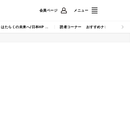
会員ページ
メニュー
はたらくの未来へ/日本HP
読者コーナー
おすすめナビ
マイナビB