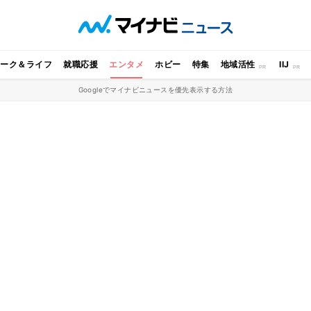
ワーク＆ライフ
就職応援
エンタメ
ホビー
特集
地域活性
IIJ
Googleでマイナビニュースを優先表示する方法