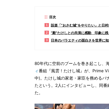
目次
設楽「“おさむ城”をやりたい」と日
1
“殿”たけしとの共演に感動 印象に残
2
日本のバラエティの面白さを世界に知
3
80年代に空前のブームを巻き起こし、
ィ
番組『風雲！たけし城』が、Prime V
中)。たけし城の家老・家臣を務めるバ
たという。2人にインタビューし、同番
た。