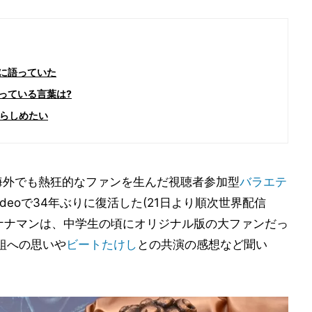
村に語っていた
っている言葉は?
らしめたい
海外でも熱狂的なファンを生んだ視聴者参加型
バラエテ
ideoで34年ぶりに復活した(21日より順次世界配信
ナナマンは、中学生の頃にオリジナル版の大ファンだっ
組への思いや
ビートたけし
との共演の感想など聞い