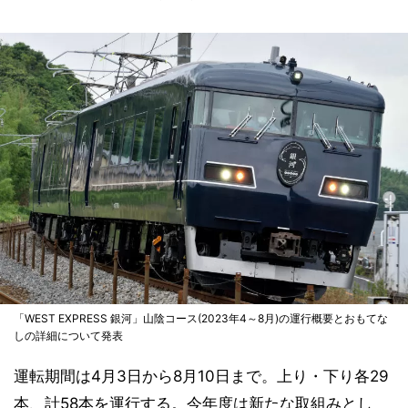
「WEST EXPRESS 銀河」山陰コース(2023年4～8月)の運行概要とおもてな
しの詳細について発表
運転期間は4月3日から8月10日まで。上り・下り各29
本、計58本を運行する。今年度は新たな取組みとし