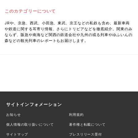
このカテゴリーについて
JRや、京急、西武、小田急、東武、京王などの私鉄も含め、最新車両
や鉄道に関する耳寄り情報、さらにトリビアなどを徹底紹介。関東のみ
ならず、阪急や南海など関西の鉄道会社や九州の或る列車やゆふいんの
森などの観光列車のレポートもお届けします。
サイトインフォメーション
お知らせ
利用規約
個人情報の取り扱いについて
著作権と転載について
サイトマップ
プレスリリース受付