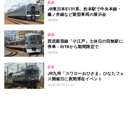
鉄道
JR東日本E131系、松本駅で中央本線・
篠ノ井線など新型車両の展示会
7時間前
鉄道
西武新宿線「小江戸」土休日の田無駅に
停車 - 9/19から期間限定で
7時間前
鉄道
JR九州「スワローおひさま」ひなたフェ
ス開催日に夜間滞在イベント
2026/08/06 22:22