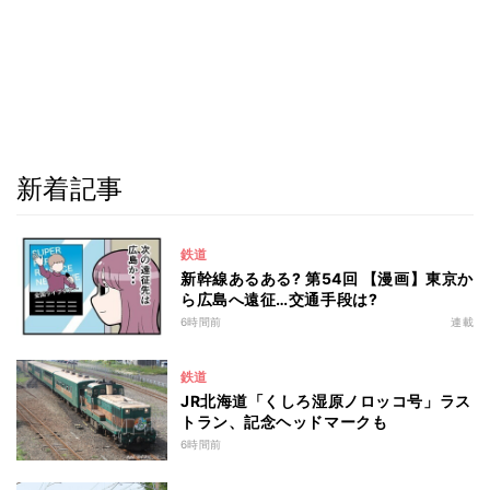
新着記事
鉄道
新幹線あるある? 第54回 【漫画】東京か
ら広島へ遠征…交通手段は?
6時間前
連載
鉄道
JR北海道「くしろ湿原ノロッコ号」ラス
トラン、記念ヘッドマークも
6時間前