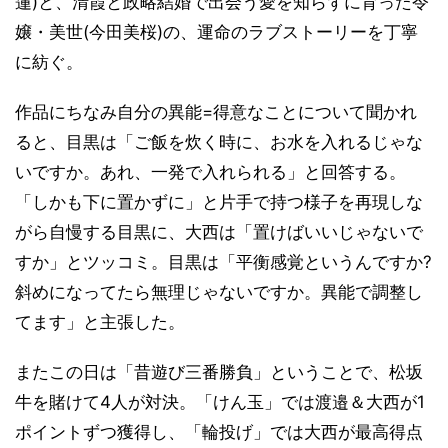
蓮)と、清霞と政略結婚で出会う愛を知らずに育った令
嬢・美世(今田美桜)の、運命のラブストーリーを丁寧
に紡ぐ。
作品にちなみ自分の異能=得意なことについて聞かれ
ると、目黒は「ご飯を炊く時に、お水を入れるじゃな
いですか。あれ、一発で入れられる」と回答する。
「しかも下に置かずに」と片手で持つ様子を再現しな
がら自慢する目黒に、大西は「置けばいいじゃないで
すか」とツッコミ。目黒は「平衡感覚というんですか?
斜めになってたら無理じゃないですか。異能で調整し
てます」と主張した。
またこの日は「昔遊び三番勝負」ということで、松坂
牛を賭けて4人が対決。「けん玉」では渡邉＆大西が1
ポイントずつ獲得し、「輪投げ」では大西が最高得点