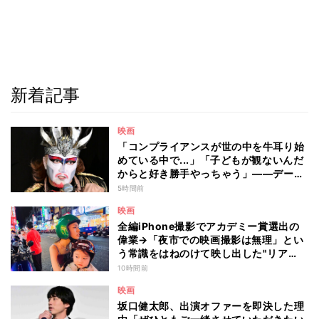
新着記事
映画
「コンプライアンスが世の中を牛耳り始
めている中で...」「子どもが観ないんだ
からと好き勝手やっちゃう」――デーモ
ン閣下が語る映画『レディ・オア・ノッ
5時間前
ト2』の"狂気"とは?
映画
全編iPhone撮影でアカデミー賞選出の
偉業→「夜市での映画撮影は無理」とい
う常識をはねのけて映し出した"リア
ル"とは――ツォウ監督が語る映画『左
10時間前
利き少女』の舞台裏
映画
坂口健太郎、出演オファーを即決した理