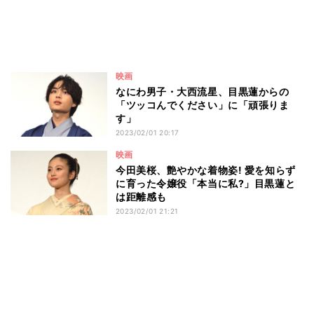
映画
なにわ男子・大西流星、目黒蓮からの
「ツッコんでください」に「頑張りま
す」
2023/02/01 20:17
映画
今田美桜、艶やかな着物姿! 愛を知らず
に育った令嬢役「本当に私?」目黒蓮と
は距離感も
2023/02/01 21:21