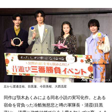
左から渡邊圭祐、目黒蓮、今田美桜、大西流星
同作は顎木あくみによる同名小説の実写化作。とある
宿命を背負った冷酷無慈悲と噂の軍隊長・清霞(目黒