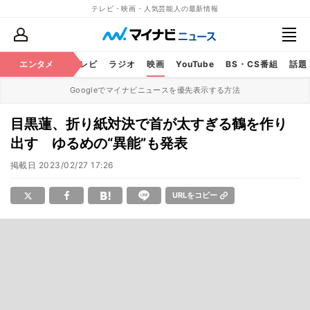
テレビ・映画・人気芸能人の最新情報
エンタメ
芸能
テレビ
ラジオ
映画
YouTube
BS・CS番組
話題
Googleでマイナビニュースを優先表示する方法
目黒蓮、折り紙対決で首が太すぎる鶴を作り
出す ゆるめの“異能”も発表
掲載日
2023/02/27 17:26
URLをコピー