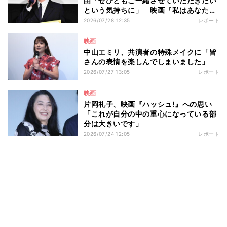
由「ぜひともご一緒させていただきたい
という気持ちに」 映画『私はあなたを
知らない、』完成披露舞台挨拶
2026/07/28 12:35
レポート
映画
中山エミリ、共演者の特殊メイクに「皆
さんの表情を楽しんでしまいました」
2026/07/27 13:05
レポート
映画
片岡礼子、映画『ハッシュ!』への思い
「これが自分の中の重心になっている部
分は大きいです」
2026/07/24 12:05
レポート