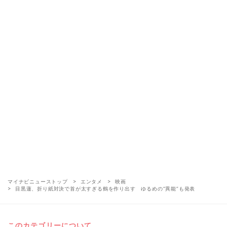
マイナビニューストップ
エンタメ
映画
目黒蓮、折り紙対決で首が太すぎる鶴を作り出す ゆるめの“異能”も発表
このカテゴリーについて