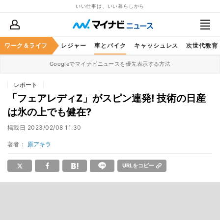
いい仕事は、いい暮らしから
ヘルスケア
ワーク＆ライフ
グルメ
レジャー
車とバイク
キャッシュレス
次世代教育
Googleでマイナビニュースを優先表示する方法
レポート
「フェアレディZ」がスピン連発! 技術の日産
は氷の上でも健在?
掲載日
2023/02/08 11:30
著者：
原アキラ
URLをコピー