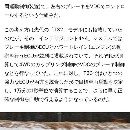
両運動制御装置)で、左右のブレーキをVDCでコントロ
ールするという仕組みだ。
この考え方は先代の「T32」モデルにも搭載していた
のだが、その「インテリジェント4×4」システムでは
ブレーキ制御のECUとパワートレイン(エンジン)の制
御を行うECUが並列に搭載されていて、それぞれが演
算して4WDのカップリング制御やVDCのブレーキ制御
などを行なっていた。これに対し、T33ではひとつの
強力なECUが両方を統合した形で目標車両挙動を決定
し、1万分の1秒単位で演算することで、さらに早く正
確な制御を自動で行えるようになっているのだ。