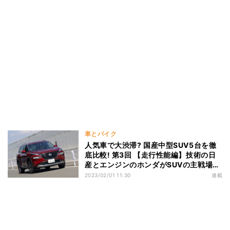
車とバイク
人気車で大渋滞? 国産中型SUV5台を徹
底比較! 第3回 【走行性能編】技術の日
産とエンジンのホンダがSUVの主戦場で
激突!
2023/02/01 11:30
連載