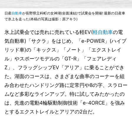
日産
自動車
が長野県立科町の女神湖(全面凍結)で試乗会を開催! 最新の日産車
で氷上を走った(本稿の写真は撮影：原アキラ)
氷上試乗会では売れに売れている軽EV(
軽自動車
の電
気自動車)「サクラ」をはじめ、「e-POWER」(ハイブ
リッド車)の「キックス」「ノート」「エクストレイ
ル」やスポーツモデルの「GT-R」「フェアレディ
Z」、フラッグシップEV「アリア」に乗ることができ
た。湖面のコースは、さまざまな曲率のコーナーを組
み合わせたハンドリング路に定常円や8の字、スラロー
ムなど多彩なラインアップ。特に試してみたかったの
は、先進の電動4輪駆動制御技術「e-4ORCE」を強み
とするエクストレイルとアリアの2台だ。