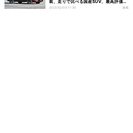
装、走りで比べる国産SUV、最高評価の
1台は?
2023/02/03 11:30
連載