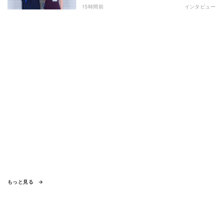
悩む人へ 第一線で活躍する俳優2人の
15時間前
インタビュー
向き合い方とは
もっと見る