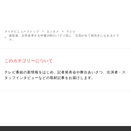
マイナビニューストップ
エンタメ
テレビ
成田凌、台所改革する伊藤沙莉のバディ役に「元気が出て前向きになれるドラ
マ」
このカテゴリーについて
テレビ番組の新情報をはじめ、記者発表会や舞台あいさつ、出演者・ス
タッフインタビューなどの取材記事をお届けします。