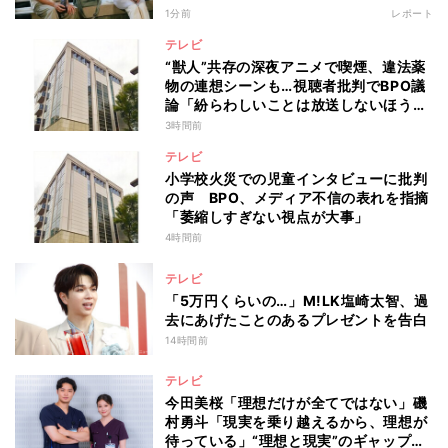
1分前
レポート
テレビ
“獣人”共存の深夜アニメで喫煙、違法薬
物の連想シーンも…視聴者批判でBPO議
論「紛らわしいことは放送しないほう
が」
3時間前
テレビ
小学校火災での児童インタビューに批判
の声 BPO、メディア不信の表れを指摘
「萎縮しすぎない視点が大事」
4時間前
テレビ
「5万円くらいの…」M!LK塩崎太智、過
去にあげたことのあるプレゼントを告白
14時間前
テレビ
今田美桜「理想だけが全てではない」磯
村勇斗「現実を乗り越えるから、理想が
待っている」“理想と現実”のギャップに