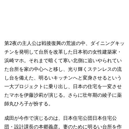
第2夜の主人公は戦後復興の荒波の中、ダイニングキッ
チンを発明して台所を改革した日本初の女性建築家・
浜崎マホ。それまで暗くて寒い北側に追いやられてい
た台所を家の中心へと移し、光り輝くステンレスの流
し台を備えた、明るいキッチンへと変身させるという
一大プロジェクトに乗り出し、日本の住宅を一変させ
たマホを伊藤沙莉が演じる。さらに壮年期の綾子に薬
師丸ひろ子が扮する。
成田が今作で演じるのは、日本住宅公団日本住宅公
団・設計課長の本郷義彦。妻のために明るい台所を作