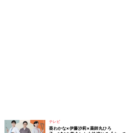
テレビ
葵わかな×伊藤沙莉×薬師丸ひろ