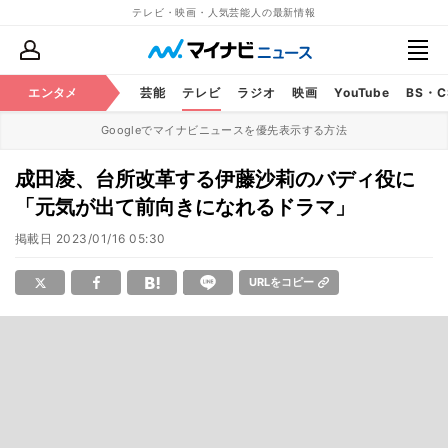
テレビ・映画・人気芸能人の最新情報
エンタメ
芸能
テレビ
ラジオ
映画
YouTube
BS・
Googleでマイナビニュースを優先表示する方法
成田凌、台所改革する伊藤沙莉のバディ役に
「元気が出て前向きになれるドラマ」
掲載日
2023/01/16 05:30
URLをコピー