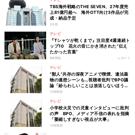
TBS海外戦略のTHE SEVEN、27年度売
上81億円超へ 海外OTT向け3作品が完
成・納品予定
2分前
テレビ
『Tシャツが乾くまで』注目度4週連続ト
ップ10 花火の音にかき消された“伝え
たかった言葉”
9時間前
レポート
テレビ
“獣人”共存の深夜アニメで喫煙、違法薬
物の連想シーンも…視聴者批判でBPO議
論「紛らわしいことは放送しないほう
が」
12時間前
テレビ
小学校火災での児童インタビューに批判
の声 BPO、メディア不信の表れを指摘
「萎縮しすぎない視点が大事」
12時間前