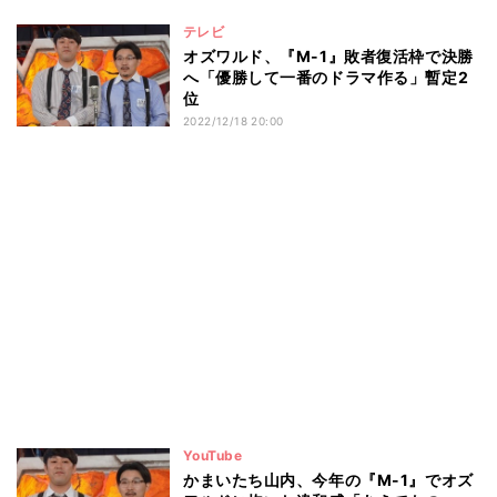
テレビ
オズワルド、『M-1』敗者復活枠で決勝
へ「優勝して一番のドラマ作る」暫定2
位
2022/12/18 20:00
YouTube
かまいたち山内、今年の『M-1』でオズ