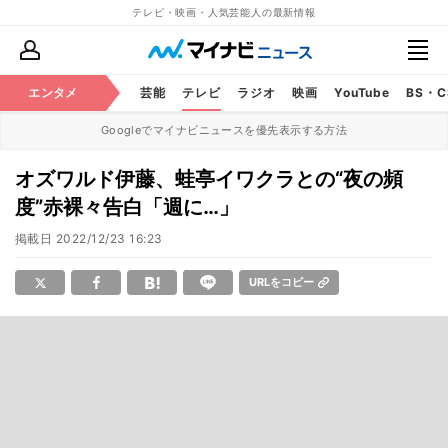
テレビ・映画・人気芸能人の最新情報
エンタメ
芸能
テレビ
ラジオ
映画
YouTube
BS・
Googleでマイナビニュースを優先表示する方法
オズワルド伊藤、蛙亭イワクラとの“夜の頻
度”赤裸々告白「週に…」
掲載日
2022/12/23 16:23
URLをコピー