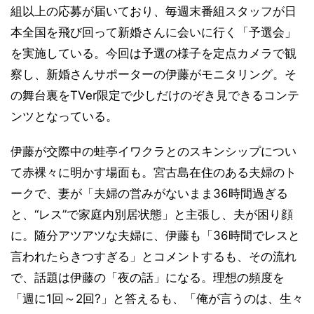
組以上の応募が届いており、毎週末番組スタッフが日
本全国を飛び回って新婚さんに会いに行く「予選会」
を実施している。今回は予選の様子を定点カメラで観
察し、新婚さんサポーターの伊藤がモニタリング。そ
の舞台裏をTVer限定で少しだけのぞき見できるコンテ
ンツとなっている。
伊藤が交際中の蛙亭イワクラとのスキンシップについ
て赤裸々に明かす場面も。宮古島在住のある夫婦のト
ークで、妻が「夫婦の営みがないまま36時間過ぎる
と、“レス”で家庭内別居状態」と主張し、夫が困り顔
に。随分アツアツな夫婦に、伊藤も「36時間でレスと
言われたらきつすぎる」とコメントするも、その流れ
で、話題は伊藤の「夜の話」になる。理想の頻度を
「週に1回～2回?」と答えるも、「俺が言うのは、生々