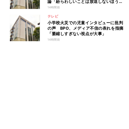
論「紛らわしいことは放送しないほう
が」
14時間前
テレビ
小学校火災での児童インタビューに批判
の声 BPO、メディア不信の表れを指摘
「萎縮しすぎない視点が大事」
14時間前