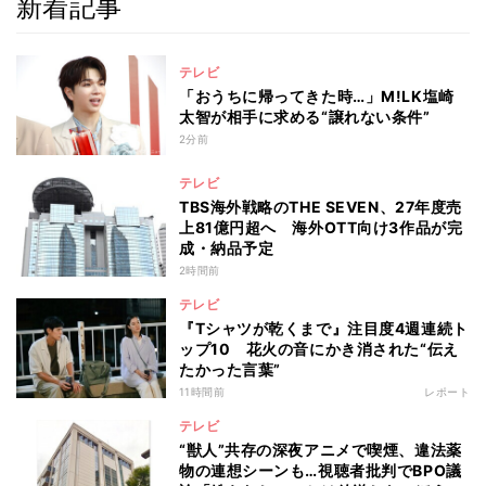
新着記事
テレビ
「おうちに帰ってきた時…」M!LK塩崎
太智が相手に求める“譲れない条件”
2分前
テレビ
TBS海外戦略のTHE SEVEN、27年度売
上81億円超へ 海外OTT向け3作品が完
成・納品予定
2時間前
テレビ
『Tシャツが乾くまで』注目度4週連続ト
ップ10 花火の音にかき消された“伝え
たかった言葉”
11時間前
レポート
テレビ
“獣人”共存の深夜アニメで喫煙、違法薬
物の連想シーンも…視聴者批判でBPO議