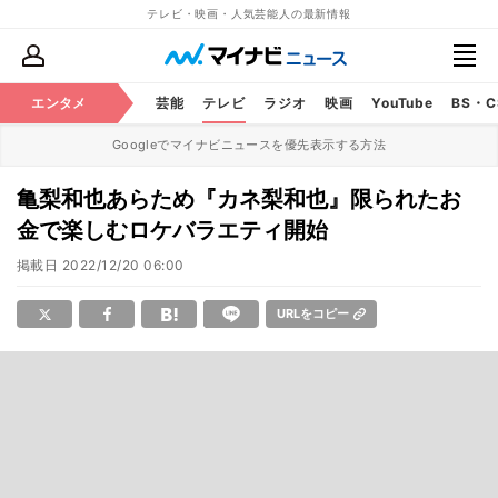
テレビ・映画・人気芸能人の最新情報
エンタメ
芸能
テレビ
ラジオ
映画
YouTube
BS・
Googleでマイナビニュースを優先表示する方法
亀梨和也あらため『カネ梨和也』限られたお
金で楽しむロケバラエティ開始
掲載日
2022/12/20 06:00
URLをコピー