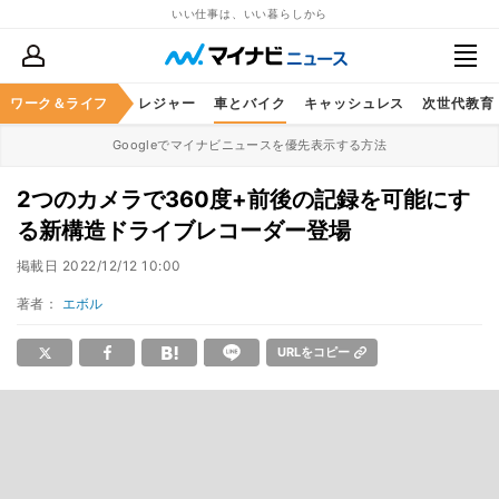
いい仕事は、いい暮らしから
ヘルスケア
ワーク＆ライフ
グルメ
レジャー
車とバイク
キャッシュレス
次世代教育
Googleでマイナビニュースを優先表示する方法
2つのカメラで360度+前後の記録を可能にす
る新構造ドライブレコーダー登場
掲載日
2022/12/12 10:00
著者：
エボル
URLをコピー