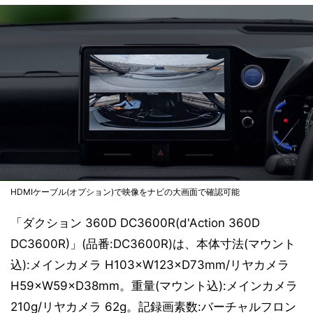
HDMIケーブル(オプション)で映像をナビの大画面で確認可能
「ダクション 360D DC3600R(d'Action 360D
DC3600R)」(品番:DC3600R)は、本体寸法(マウント
込):メインカメラ H103×W123×D73mm/リヤカメラ
H59×W59×D38mm。重量(マウント込):メインカメラ
210g/リヤカメラ 62g。記録画素数:バーチャルフロン