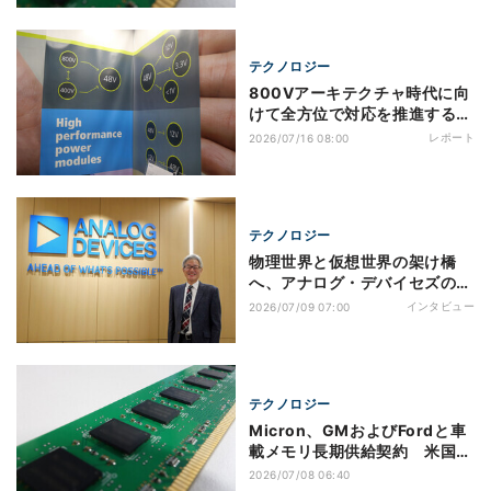
テクノロジー
800Vアーキテクチャ時代に向
けて全方位で対応を推進する
Vicor - TECHNO-FRONTIER
レポート
2026/07/16 08:00
2026
テクノロジー
物理世界と仮想世界の架け橋
へ、アナログ・デバイセズの新
代表が語るフィジカルAI時代の
インタビュー
2026/07/09 07:00
日本戦略
テクノロジー
Micron、GMおよびFordと車
載メモリ長期供給契約 米国内
生産でSDV需要に対応
2026/07/08 06:40