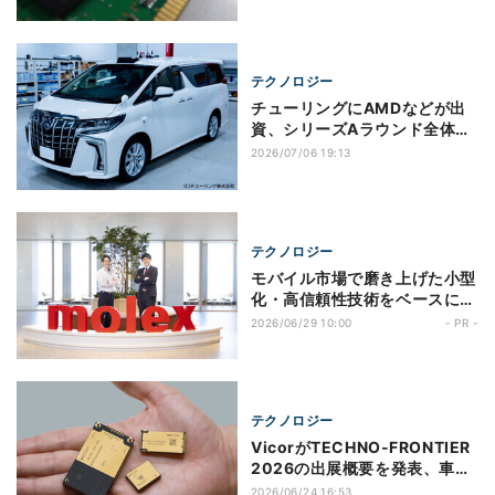
テクノロジー
チューリングにAMDなどが出
資、シリーズAラウンド全体で
総額278.9億円を調達
2026/07/06 19:13
テクノロジー
モバイル市場で磨き上げた小型
化・高信頼性技術をベースにし
た次世代FPCコネクターが、
2026/06/29 10:00
- PR -
EV設計における課題の解決に
貢献
テクノロジー
VicorがTECHNO-FRONTIER
2026の出展概要を発表、車載
向け試作ユニットなどの展示を
2026/06/24 16:53