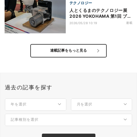
テクノロジー
人とくるまのテクノロジー展
2026 YOKOHAMA 第1回 ブレ
ーキとステアリングのバイワイ
連載
2026/05/28 10:19
ヤでの制御を提案するボッシュ
連載記事をもっと見る
過去の記事を探す