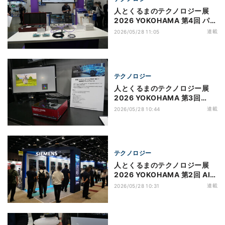
人とくるまのテクノロジー展
2026 YOKOHAMA 第4回 パー
トナーとともにOpenGMSLの
連載
2026/05/28 11:05
普及を推進するアナログ・デバ
イセズ
テクノロジー
人とくるまのテクノロジー展
2026 YOKOHAMA 第3回
Ryzen AI Embedded Proと
連載
2026/05/28 10:44
Versalで未来のクルマの技術
を提案するAMD
テクノロジー
人とくるまのテクノロジー展
2026 YOKOHAMA 第2回 AI×
クラウドで自動車の開発効率向
連載
2026/05/28 10:31
上を提案するシーメンス