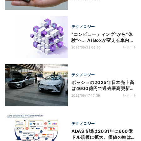
予定
テクノロジー
“コンピューティング”から“体
験”へ、AI Boxが変える車内体
験
レポート
2026/06/22 06:30
テクノロジー
ボッシュの2025年日本売上高
は4600億円で過去最高更新、
HVAC統合とSDV/ADAS開発が
レポート
2026/06/17 17:39
成長をけん引
テクノロジー
ADAS市場は2031年に660億
ドル規模に拡大、価値の軸はセ