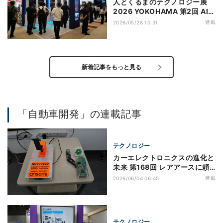
人とくるまのテクノロジー展
2026 YOKOHAMA 第2回 AI×
クラウドで自動車の開発効率向
連載
2026/05/28 10:31
上を提案するシーメンス
新着記事をもっと見る
「自動車開発」の連載記事
テクノロジー
カーエレクトロニクスの進化と
未来 第168回 レアアースに頼
らず位置精度も高いインダクテ
連載
2026/06/04 06:45
ィブ・センサ - X-バイ・ワイ
ヤでその良さが見直される
テクノロジー