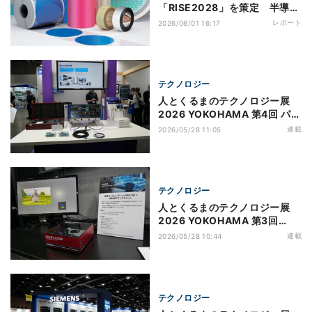
「RISE2028」を策定 半導体
に630億円投資
レポート
2026/06/01 16:17
テクノロジー
人とくるまのテクノロジー展
2026 YOKOHAMA 第4回 パー
トナーとともにOpenGMSLの
連載
2026/05/28 11:05
普及を推進するアナログ・デバ
イセズ
テクノロジー
人とくるまのテクノロジー展
2026 YOKOHAMA 第3回
Ryzen AI Embedded Proと
連載
2026/05/28 10:44
Versalで未来のクルマの技術
を提案するAMD
テクノロジー