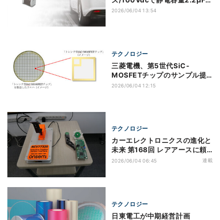
自動車向け樹脂外部電極チップ
2026/06/04 13:54
MLCCを発表
テクノロジー
三菱電機、第5世代SiC-
MOSFETチップのサンプル提
供を開始 電力損失低減で効率
2026/06/04 12:15
を向上
テクノロジー
カーエレクトロニクスの進化と
未来 第168回 レアアースに頼
らず位置精度も高いインダクテ
連載
2026/06/04 06:45
ィブ・センサ - X-バイ・ワイ
ヤでその良さが見直される
テクノロジー
日東電工が中期経営計画