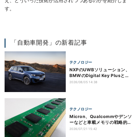
え、どういった技術が活用されつつあるのかを紹介しま
す。
「自動車開発」の新着記事
テクノロジー
NXPのUWBソリューション、
BMWのDigital Key Plusと車
内検知システムに採用
2026/08/05 14:38
テクノロジー
Micron、Qualcommやデンソ
ーなどと車載メモリの戦略的顧
客契約を締結
2026/07/21 15:42