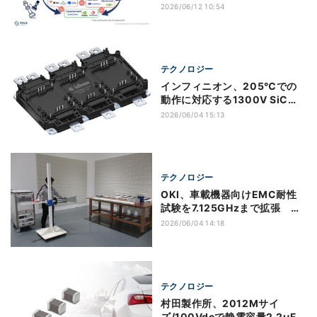
ンサからソフトへ Yole予測
2026/06/12 10:54
テクノロジー
インフィニオン、205℃での
動作に対応する1300V SiCモ
ジュールを発表
2026/06/04 15:13
テクノロジー
OKI、車載機器向けEMC耐性
試験を7.125GHzまで拡張
Wi-Fi 6E対応で国内提供開始
2026/06/04 14:18
テクノロジー
村田製作所、2012Mサイ
ズ/100Vdcで静電容量2.2μFの